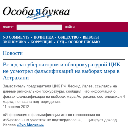
поиск:
NO COMMENTS
ПОЛИТИКА
ОБЩЕСТВО
ВЫБОРЫ
ЭКОНОМИКА
КОРРУПЦИЯ
СУД
ОСОБОЕ ПИСЬМО
Новости
Вслед за губернатором и облпрокуратурой ЦИК
не усмотрел фальсификаций на выборах мэра в
Астрахани
Заместитель председателя ЦИК РФ Леонид Ивлев, ссылаясь на
данные региональной прокуратуры, сообщил, что информация о
фактах фальсификации на выборах мэра Астрахани, состоявшихся 4
марта, не нашла подтверждения.
11 апреля 2012
«Информация о фальсификации итогов голосования на
избирательных участках не подтвердилась», — цитирует доклад
Ивлева
«Эхо Москвы»
.