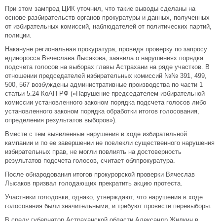
При этом зампред ЦИК уточнил, что такие выводы сделаны на
основе разбирательств органов прокуратуры и данных, полученных
от избирательных комиссий, наблюдателей от политических партий,
полиции.
Накануне региональная прокуратура, проведя проверку по запросу
единоросса Вячеслава Лысакова, заявила о нарушениях порядка
подсчета голосов на выборах главы Астрахани на ряде участков. В
отношении председателей избирательных комиссий №№ 391, 499,
500, 567 возбуждены административные производства по части 1
статьи 5.24 КоАП РФ («Нарушение председателем избирательной
комиссии установленного законом порядка подсчета голосов либо
установленного законом порядка обработки итогов голосования,
определения результатов выборов»).
Вместе с тем выявленные нарушения в ходе избирательной
кампании и по ее завершении не повлекли существенного нарушения
избирательных прав, не могли повлиять на достоверность
результатов подсчета голосов, считает облпрокуратура.
После обнародования итогов прокурорской проверки Вячеслав
Лысаков призвал голодающих прекратить акцию протеста.
Участники голодовки, однако, утверждают, что нарушения в ходе
голосования были значительными, и требуют провести перевыборы.
В среду губернатор Астраханской области Александр Жилкин в