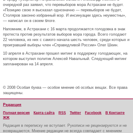
очередной раз заявил, что перевыборов мэра Астрахани не будет.
«Позицию свою я высказал однозначно — перевыборов не будет,
Столяров законно избранный мэр. И инсинуации здесь неуместны»,
— написал он в своем блоге.
Напомним, в Астрахани с 16 марта продолжается голодовка в знак
протеста против результатов выборов мэра города. Всего голодают
22 человека, из них с самого начала шесть человек, среди которых и
проигравший выборы член «Справедливой России» Олег Шеин.
10 апреля в Астрахани прошел митинг в поддержку голодающих, на
котором выступил политик Алексей Навальный. Следующий митинг
запланирован на 14 апреля.
© 2008 Особая буква — особое мнение об особых вещах. Все права
защищены.
Редакция
Полная версия
Карта сайта
RSS
Twitter
Facebook
В Контакте
ЖЖ
Редакция в переписку не вступает. Рукописи не рецензируются и не
возвращаются. Мнение редакции не всегда совпадает с мнением