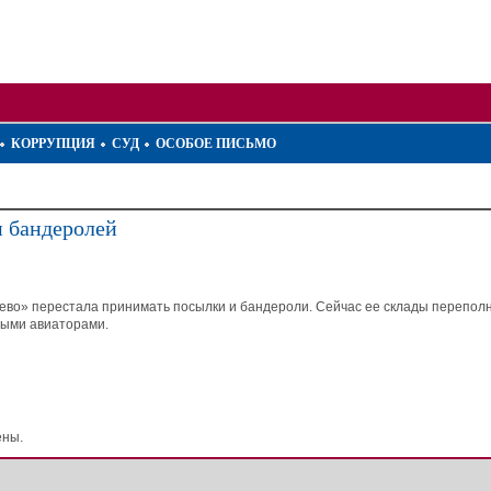
КОРРУПЦИЯ
СУД
ОСОБОЕ ПИСЬМО
и бандеролей
ьево» перестала принимать посылки и бандероли. Сейчас ее склады перепо
ными авиаторами.
ены.