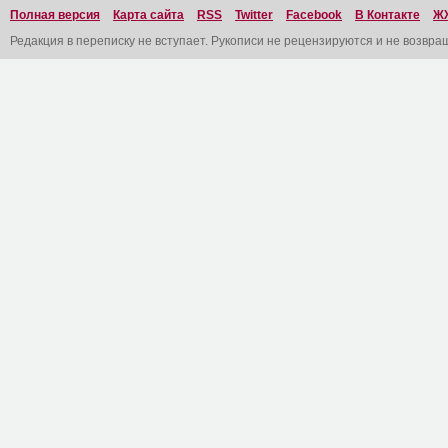
Полная версия
Карта сайта
RSS
Twitter
Facebook
В Контакте
Ж
Редакция в переписку не вступает. Рукописи не рецензируются и не возвра