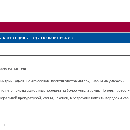
КОРРУПЦИЯ
СУД
ОСОБОЕ ПИСЬМО
асился пить сок.
итрий Гудков. По его словам, политик употребил сок, «чтобы не умереть».
чнил, что голодающие лишь перешли на более мягкий режим. Теперь протес
ральной прокуратурой, чтобы, наконец, в Астрахани навести порядок и чтобы
ены.