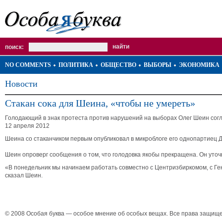
поиск:
NO COMMENTS
ПОЛИТИКА
ОБЩЕСТВО
ВЫБОРЫ
ЭКОНОМИКА
Новости
Стакан сока для Шеина, «чтобы не умереть»
Голодающий в знак протеста против нарушений на выборах Олег Шеин согл
12 апреля 2012
Шеина со стаканчиком первым опубликовал в микроблоге его однопартиец Дм
Шеин опроверг сообщения о том, что голодовка якобы прекращена. Он уто
«В понедельник мы начинаем работать совместно с Центризбиркомом, с Гене
сказал Шеин.
© 2008 Особая буква — особое мнение об особых вещах. Все права защищ