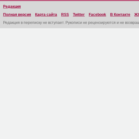
Редакция
Полная версия
Карта сайта
RSS
Twitter
Facebook
В Контакте
Ж
Редакция в переписку не вступает. Рукописи не рецензируются и не возвра