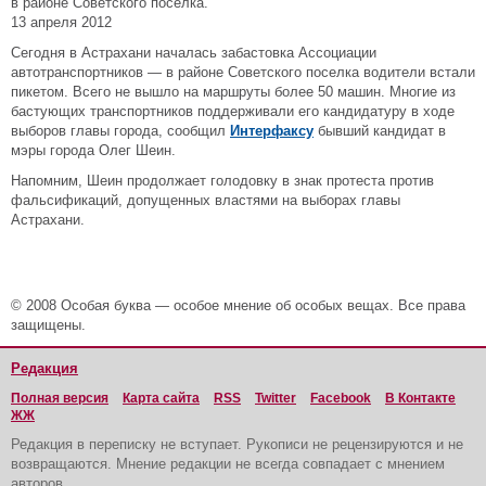
в районе Советского поселка.
13 апреля 2012
Сегодня в Астрахани началась забастовка Ассоциации
автотранспортников — в районе Советского поселка водители встали
пикетом. Всего не вышло на маршруты более 50 машин. Многие из
бастующих транспортников поддерживали его кандидатуру в ходе
выборов главы города, сообщил
Интерфаксу
бывший кандидат в
мэры города Олег Шеин.
Напомним, Шеин продолжает голодовку в знак протеста против
фальсификаций, допущенных властями на выборах главы
Астрахани.
© 2008 Особая буква — особое мнение об особых вещах. Все права
защищены.
Редакция
Полная версия
Карта сайта
RSS
Twitter
Facebook
В Контакте
ЖЖ
Редакция в переписку не вступает. Рукописи не рецензируются и не
возвращаются. Мнение редакции не всегда совпадает с мнением
авторов.