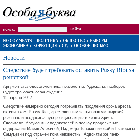
поиск:
NO COMMENTS
ПОЛИТИКА
ОБЩЕСТВО
ВЫБОРЫ
ЭКОНОМИКА
КОРРУПЦИЯ
СУД
ОСОБОЕ ПИСЬМО
Новости
Следствие будет требовать оставить Pussy Riot за
решеткой
Аргументы следователей пока неизвестны. Адвокаты, наоборот,
будут требовать освобождения.
19 апреля 2012
Следствие намерено сегодня потребовать продления срока ареста
активисткам Pussy Riot, арестованным за вызвавшую широкий
резонанс и неоднозначную реакцию акцию в храме Христа
Спасителя. Аргументы следователей в пользу продолжения
содержания Марии Алехиной, Надежды Толоконниковой и Екатерины
Самуцевич под стражей пока неизвестны. Адвокаты же панк-