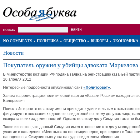
поиск:
NO COMMENTS
ПОЛИТИКА
ОБЩЕСТВО
ВЫБОРЫ
ЭКОНОМИКА
Новости
Покупатель оружия у убийцы адвоката Маркелова
В Министерство юстиции РФ подана заявка на регистрацию казачьей парти
20 апреля 2012
Интересные подробности опубликовал сайт
«Политсовет»
.
Заявка на регистрацию политической партии «Казаки России» находится в
Валерьевич.
Поиск в Интернете по этому имени приводит к удивительным открытиям, пи
фигурирует в показаниях одного из свидетелей по этому делу как лицо, н
возврата неких задолженностей. Однако по этому делу Симунин так и не б
Также известно, что данный Симунин имел отношение к отделу молодежно
участие в нападении «Местных» на оппозиционеров, пришедших в Тагански
нападению, а Симунин выступал на суде свидетелем обвинения.