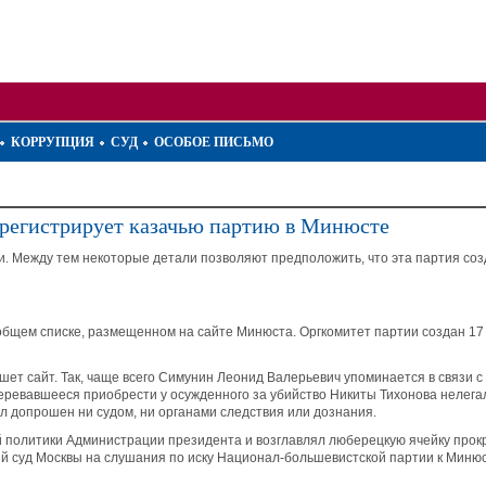
КОРРУПЦИЯ
СУД
ОСОБОЕ ПИСЬМО
 регистрирует казачью партию в Минюсте
и. Между тем некоторые детали позволяют предположить, что эта партия со
 общем списке, размещенном на сайте Минюста. Оргкомитет партии создан 1
шет сайт. Так, чаще всего Симунин Леонид Валерьевич упоминается в связи
амеревавшееся приобрести у осужденного за убийство Никиты Тихонова нелега
ыл допрошен ни судом, ни органами следствия или дознания.
й политики Администрации президента и возглавлял люберецкую ячейку прок
й суд Москвы на слушания по иску Национал-большевистской партии к Минюст