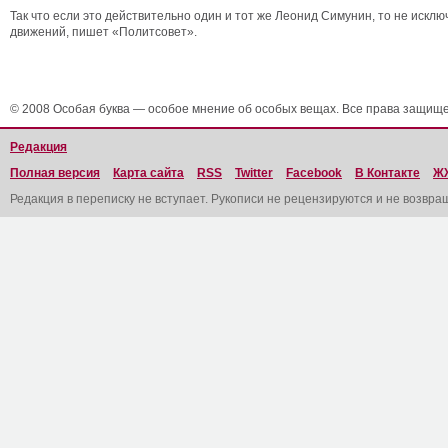
Так что если это действительно один и тот же Леонид Симунин, то не иск
движений, пишет «Политсовет».
© 2008 Особая буква — особое мнение об особых вещах. Все права защищ
Редакция
Полная версия
Карта сайта
RSS
Twitter
Facebook
В Контакте
Ж
Редакция в переписку не вступает. Рукописи не рецензируются и не возвра