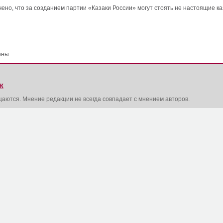
лючено, что за созданием партии «Казаки России» могут стоять не настоящие
ены.
Ж
щаются. Мнение редакции не всегда совпадает с мнением авторов.