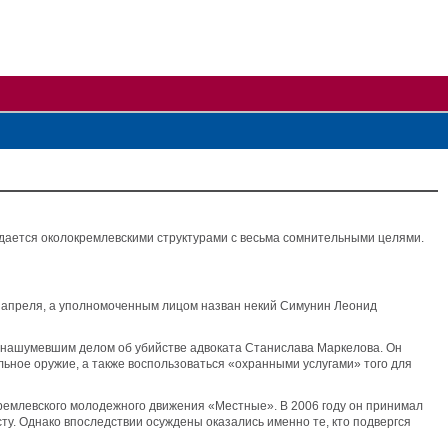
здается околокремлевскими структурами с весьма сомнительными целями.
7 апреля, а уполномоченным лицом назван некий Симунин Леонид
 с нашумевшим делом об убийстве адвоката Станислава Маркелова. Он
льное оружие, а также воспользоваться «охранными услугами» того для
ремлевского молодежного движения «Местные». В 2006 году он принимал
у. Однако впоследствии осуждены оказались именно те, кто подвергся