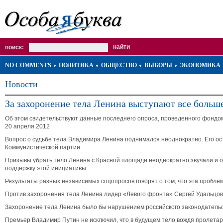
поиск:
NO COMMENTS
ПОЛИТИКА
ОБЩЕСТВО
ВЫБОРЫ
ЭКОНОМИКА
Новости
За захоронение тела Ленина выступают все больш
Об этом свидетельствуют данные последнего опроса, проведенного фонд
20 апреля 2012
Вопрос о судьбе тела Владимира Ленина поднимался неоднократно. Его ост
Коммунистической партии.
Призывы убрать тело Ленина с Красной площади неоднократно звучали и о
поддержку этой инициативы.
Результаты разных независимых соцопросов говорят о том, что эта пробл
Против захоронения тела Ленина лидер «Левого фронта» Сергей Удальцов
Захоронение тела Ленина было бы нарушением российского законодательс
Премьер Владимир Путин не исключил, что в будущем тело вождя пролетари