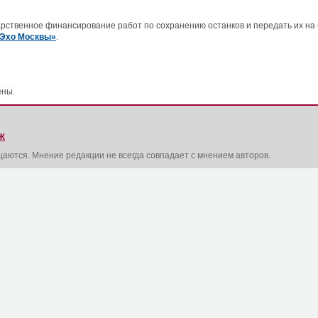
арственное финансирование работ по сохранению останков и передать их на
Эхо Москвы»
.
ены.
Ж
щаются. Мнение редакции не всегда совпадает с мнением авторов.