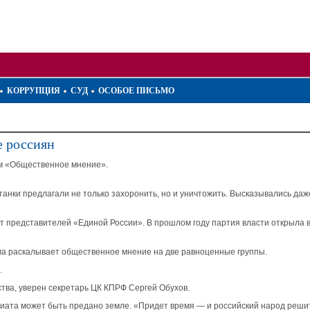
КОРРУПЦИЯ
СУД
ОСОБОЕ ПИСЬМО
е россиян
ом «Общественное мнение».
анки предлагали не только захоронить, но и уничтожить. Высказывались даже
т представителей «Единой России». В прошлом году партия власти открыла 
ема раскалывает общественное мнение на две равноценные группы.
.
тва, уверен секретарь ЦК КПРФ Сергей Обухов.
ата может быть предано земле. «Придет время — и российский народ решит, к