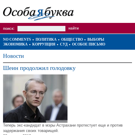
поиск:
NO COMMENTS
ПОЛИТИКА
ОБЩЕСТВО
ВЫБОРЫ
ЭКОНОМИКА
КОРРУПЦИЯ
СУД
ОСОБОЕ ПИСЬМО
Новости
Шеин продолжил голодовку
Теперь экс-кандидат в мэры Астрахани протестует еще и против
задержания своих товарищей.