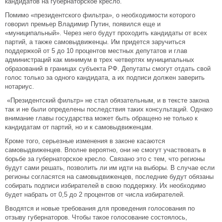
кандидатов на губернаторское кресло.
Помимо «президентского фильтра», о необходимости которого
говорил премьер Владимир Путин, появился еще и
«муниципальный». Через него будут проходить кандидаты от всех
партий, а также самовыдвиженцы. Им придется заручиться
поддержкой от 5 до 10 процентов местных депутатов и глав
администраций как минимум в трех четвертях муниципальных
образований в границах субъекта РФ. Депутаты смогут отдать свой
голос только за одного кандидата, а их подписи должен заверить
нотариус.
«Президентский фильтр» не стал обязательным, и в тексте закона
так и не были определены последствия таких консультаций. Однако
внимание главы государства может быть обращено не только к
кандидатам от партий, но и к самовыдвиженцам.
Кроме того, серьезные изменения в законе касаются
самовыдвиженцев. Вполне вероятно, они не смогут участвовать в
борьбе за губернаторское кресло. Связано это с тем, что регионы
будут сами решать, позволить ли им идти на выборы. В случае если
регионы согласятся на самовыдвиженцев, последние будут обязаны
собирать подписи избирателей в свою поддержку. Их необходимо
будет набрать от 0,5 до 2 процентов от числа избирателей.
Вводятся и новые требования для проведения голосования по
отзыву губернаторов. Чтобы такое голосование состоялось,