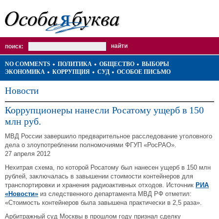
поиск:
NO COMMENTS
ПОЛИТИКА
ОБЩЕСТВО
ВЫБОРЫ
ЭКОНОМИКА
КОРРУПЦИЯ
СУД
ОСОБОЕ ПИСЬМО
Новости
Коррупционеры нанесли Росатому ущерб в 150
млн руб.
МВД России завершило предварительное расследование уголовного
дела о злоупотреблении полномочиями ФГУП «РосРАО».
27 апреля 2012
Нехитрая схема, по которой Росатому был нанесен ущерб в 150 млн
рублей, заключалась в завышении стоимости контейнеров для
транспортировки и хранения радиоактивных отходов. Источник
РИА
«Новости»
из следственного департамента МВД РФ отметил:
«Стоимость контейнеров была завышена практически в 2,5 раза».
Арбитражный суд Москвы в прошлом году признал сделку