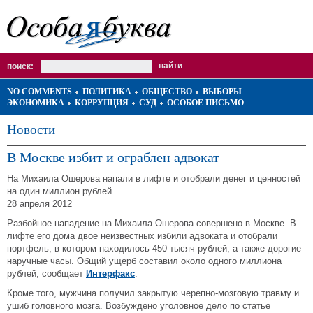
поиск:
NO COMMENTS
ПОЛИТИКА
ОБЩЕСТВО
ВЫБОРЫ
ЭКОНОМИКА
КОРРУПЦИЯ
СУД
ОСОБОЕ ПИСЬМО
Новости
В Москве избит и ограблен адвокат
На Михаила Ошерова напали в лифте и отобрали денег и ценностей
на один миллион рублей.
28 апреля 2012
Разбойное нападение на Михаила Ошерова совершено в Москве. В
лифте его дома двое неизвестных избили адвоката и отобрали
портфель, в котором находилось 450 тысяч рублей, а также дорогие
наручные часы. Общий ущерб составил около одного миллиона
рублей, сообщает
Интерфакс
.
Кроме того, мужчина получил закрытую черепно-мозговую травму и
ушиб головного мозга. Возбуждено уголовное дело по статье