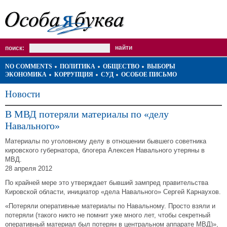
поиск:
NO COMMENTS
ПОЛИТИКА
ОБЩЕСТВО
ВЫБОРЫ
ЭКОНОМИКА
КОРРУПЦИЯ
СУД
ОСОБОЕ ПИСЬМО
Новости
В МВД потеряли материалы по «делу
Навального»
Материалы по уголовному делу в отношении бывшего советника
кировского губернатора, блогера Алексея Навального утеряны в
МВД.
28 апреля 2012
По крайней мере это утверждает бывший зампред правительства
Кировской области, инициатор «дела Навального» Сергей Карнаухов.
«Потеряли оперативные материалы по Навальному. Просто взяли и
потеряли (такого никто не помнит уже много лет, чтобы секретный
оперативный материал был потерян в центральном аппарате МВД)»,