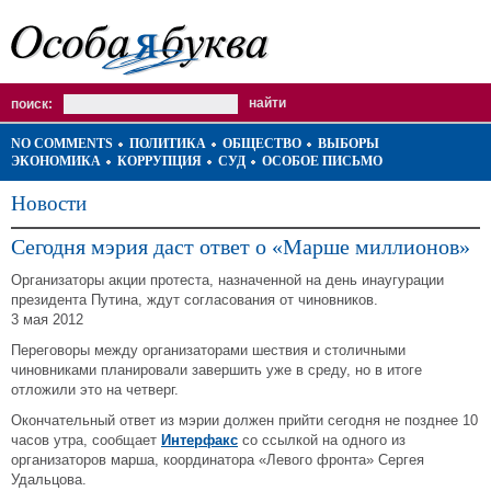
поиск:
NO COMMENTS
ПОЛИТИКА
ОБЩЕСТВО
ВЫБОРЫ
ЭКОНОМИКА
КОРРУПЦИЯ
СУД
ОСОБОЕ ПИСЬМО
Новости
Сегодня мэрия даст ответ о «Марше миллионов»
Организаторы акции протеста, назначенной на день инаугурации
президента Путина, ждут согласования от чиновников.
3 мая 2012
Переговоры между организаторами шествия и столичными
чиновниками планировали завершить уже в среду, но в итоге
отложили это на четверг.
Окончательный ответ из мэрии должен прийти сегодня не позднее 10
часов утра, сообщает
Интерфакс
со ссылкой на одного из
организаторов марша, координатора «Левого фронта» Сергея
Удальцова.