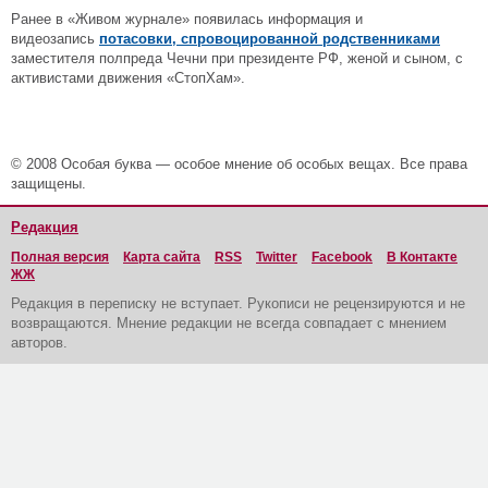
Ранее в «Живом журнале» появилась информация и
видеозапись
потасовки, спровоцированной родственниками
заместителя полпреда Чечни при президенте РФ, женой и сыном, с
активистами движения «СтопХам».
© 2008 Особая буква — особое мнение об особых вещах. Все права
защищены.
Редакция
Полная версия
Карта сайта
RSS
Twitter
Facebook
В Контакте
ЖЖ
Редакция в переписку не вступает. Рукописи не рецензируются и не
возвращаются. Мнение редакции не всегда совпадает с мнением
авторов.