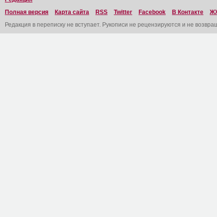
Полная версия
Карта сайта
RSS
Twitter
Facebook
В Контакте
Ж
Редакция в переписку не вступает. Рукописи не рецензируются и не возвра