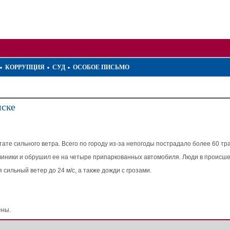
КОРРУПЦИЯ
СУД
ОСОБОЕ ПИСЬМО
мске
те сильного ветра. Всего по городу из-за непогоды пострадало более 60 тр
клиники и обрушил ее на четыре припаркованных автомобиля. Люди в происш
сильный ветер до 24 м/с, а также дожди с грозами.
ены.