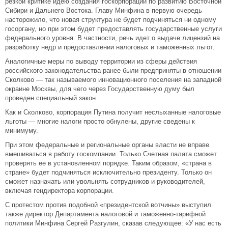
резкой критике идею создания госкорпорации по развитию Восточной
Сибири и Дальнего Востока. Главу Минфина в первую очередь
насторожило, что новая структура не будет подчиняться ни одному
госоргану, но при этом будет предоставлять государственные услуги
федерального уровня. В частности, речь идет о выдаче лицензий на
разработку недр и предоставлении налоговых и таможенных льгот.
Аналогичные меры по выводу территории из сферы действия
российского законодательства ранее были предприняты в отношении
Сколково — так называемого инновационного поселения на западной
окраине Москвы, для чего через Государственную думу был
проведен специальный закон.
Как и Сколково, корпорация Путина получит неслыханные налоговые
льготы — многие налоги просто обнулены, другие сведены к
минимуму.
При этом федеральные и региональные органы власти не вправе
вмешиваться в работу госкомпании. Только Счетная палата сможет
проверять ее в установленном порядке. Таким образом, «страна в
стране» будет подчиняться исключительно президенту. Только он
сможет назначать или увольнять сотрудников и руководителей,
включая гендиректора корпорации.
С протестом против подобной «президентской вотчины» выступил
также директор Департамента налоговой и таможенно-тарифной
политики Минфина Сергей Разгулин, сказав следующее: «У нас есть