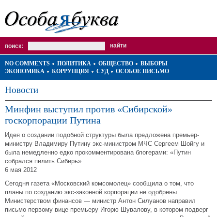
поиск:
NO COMMENTS
ПОЛИТИКА
ОБЩЕСТВО
ВЫБОРЫ
ЭКОНОМИКА
КОРРУПЦИЯ
СУД
ОСОБОЕ ПИСЬМО
Новости
Минфин выступил против «Сибирской»
госкорпорации Путина
Идея о создании подобной структуры была предложена премьер-
министру Владимиру Путину экс-министром МЧС Сергеем Шойгу и
была немедленно едко прокомментирована блогерами: «Путин
собрался пилить Сибирь».
6 мая 2012
Сегодня газета «Московский комсомолец» сообщила о том, что
планы по созданию экс-законной корпорации не одобрены
Министерством финансов — министр Антон Силуанов направил
письмо первому вице-премьеру Игорю Шувалову, в котором подверг