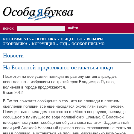
поиск:
NO COMMENTS
ПОЛИТИКА
ОБЩЕСТВО
ВЫБОРЫ
ЭКОНОМИКА
КОРРУПЦИЯ
СУД
ОСОБОЕ ПИСЬМО
Новости
На Болотной продолжают оставаться люди
Несмотря на все усилия полиции по разгону митинга граждан,
несогласных с избранием на третий срок Владимира Путина,
волнения в городе продолжаются.
6 мая 2012
В Twitter приходят сообщения о том, что на площади в плотном
оцеплении полиции все еще находятся около пяти тысяч человек.
Полиция вытеснила демонстрантов с «Моста поцелуев», очевидцы
сообщают о плывущих по воде полицейских шлемах. С Болотной
площади поступают сообщения об установке палаток. Задержанный
полицией Алексей Навальный призвал своих сторонников не ехать за
ним в полицию, а оставаться на площади максимально возможное