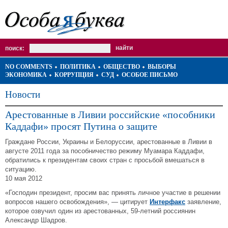
поиск:
NO COMMENTS
ПОЛИТИКА
ОБЩЕСТВО
ВЫБОРЫ
ЭКОНОМИКА
КОРРУПЦИЯ
СУД
ОСОБОЕ ПИСЬМО
Новости
Арестованные в Ливии российские «пособники
Каддафи» просят Путина о защите
Граждане России, Украины и Белоруссии, арестованные в Ливии в
августе 2011 года за пособничество режиму Муамара Каддафи,
обратились к президентам своих стран с просьбой вмешаться в
ситуацию.
10 мая 2012
«Господин президент, просим вас принять личное участие в решении
вопросов нашего освобождения», — цитирует
Интерфакс
заявление,
которое озвучил один из арестованных, 59-летний россиянин
Александр Шадров.