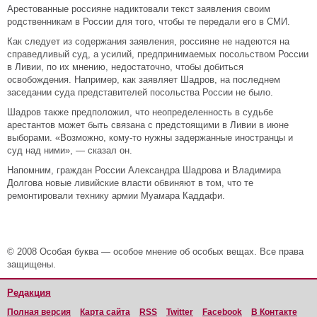
Арестованные россияне надиктовали текст заявления своим
родственникам в России для того, чтобы те передали его в СМИ.
Как следует из содержания заявления, россияне не надеются на
справедливый суд, а усилий, предпринимаемых посольством России
в Ливии, по их мнению, недостаточно, чтобы добиться
освобождения. Например, как заявляет Шадров, на последнем
заседании суда представителей посольства России не было.
Шадров также предположил, что неопределенность в судьбе
арестантов может быть связана с предстоящими в Ливии в июне
выборами. «Возможно, кому-то нужны задержанные иностранцы и
суд над ними», — сказал он.
Напомним, граждан России Александра Шадрова и Владимира
Долгова новые ливийские власти обвиняют в том, что те
ремонтировали технику армии Муамара Каддафи.
© 2008 Особая буква — особое мнение об особых вещах. Все права
защищены.
Редакция
Полная версия
Карта сайта
RSS
Twitter
Facebook
В Контакте