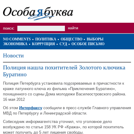
поиск:
NO COMMENTS
ПОЛИТИКА
ОБЩЕСТВО
ВЫБОРЫ
ЭКОНОМИКА
КОРРУПЦИЯ
СУД
ОСОБОЕ ПИСЬМО
Новости
Полиция нашла похитителей Золотого ключика
Буратино
Полиция Петербурга установила подозреваемых в причастности к
краже латунного ключа из фильма «Приключения Буратино»,
похищенного со сцены Дома молодежи Василеостровского района.
16 мая 2012
Об этом
Интерфаксу
сообщили в пресс-службе Главного управления
МВД по Петербургу и Ленинградской области.
Собеседник информагентства уточнил, что уголовное дело
возбуждено по статье 158 УК РФ «Кража», по которой похититель
может получить до 5 лет лишения свободы.