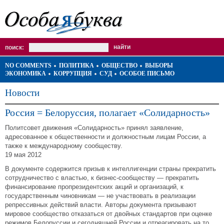
поиск:
NO COMMENTS
ПОЛИТИКА
ОБЩЕСТВО
ВЫБОРЫ
ЭКОНОМИКА
КОРРУПЦИЯ
СУД
ОСОБОЕ ПИСЬМО
Новости
Россия = Белоруссия, полагает «Солидарность»
Политсовет движения «Солидарность» принял заявление,
адресованное к общественности и должностным лицам России, а
также к международному сообществу.
19 мая 2012
В документе содержится призыв к интеллигенции страны прекратить
сотрудничество с властью, к бизнес-сообществу — прекратить
финансирование пропрезидентских акций и организаций, к
государственным чиновникам — не участвовать в реализации
репрессивных действий власти. Авторы документа призывают
мировое сообщество отказаться от двойных стандартов при оценке
режимов Белоруссии и сегодняшней России и отреагировать на то,