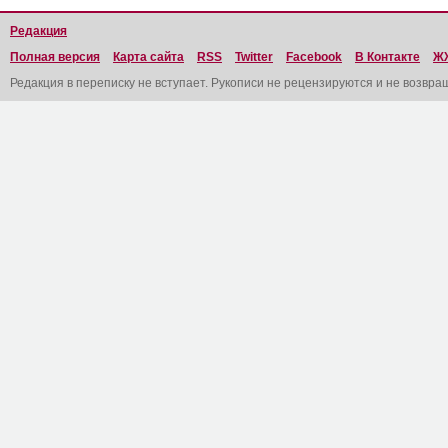
Редакция
Полная версия
Карта сайта
RSS
Twitter
Facebook
В Контакте
Ж
Редакция в переписку не вступает. Рукописи не рецензируются и не возвра