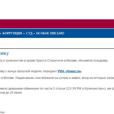
КОРРУПЦИЯ
СУД
ОСОБОЕ ПИСЬМО
овку
у о хулиганстве в храме Христа Спасителя в Москве, объявила голодовку.
вку с конца прошлой недели, передает
РИА «Новости»
.
в Москве. Надев маски, они вбежали на солею и амвон, вход на которые зап
ило девушкам обвинение по части 2 статьи 213 УК РФ («Хулиганство»), им 
том до 24 июня.
ены.