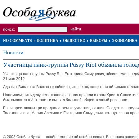
поиск:
NO COMMENTS
ПОЛИТИКА
ОБЩЕСТВО
ВЫБОРЫ
ЭКОНОМИКА
Новости
Участница панк-группы Pussy Riot объявила голод
Участница панк-группы Pussy Riot Екатерина Самуцевич, обвиняемая по дел
21 мая 2012
Адвокат Виолетта Волкова сообщила, что ее подзащитная объявила голодо
Напомним, пять девушек в конце февраля пришли в храм Христа Спасителя 
был выложен в Интернет и вызвал большой общественный резонанс.
Были арестованы три предполагаемые участницы акции. Следствие предъяв
Толоконникова, Мария Алехина и Екатерина Самуцевич останутся под арес
© 2008 Особая буква — особое мнение об особых вещах. Все права защищ