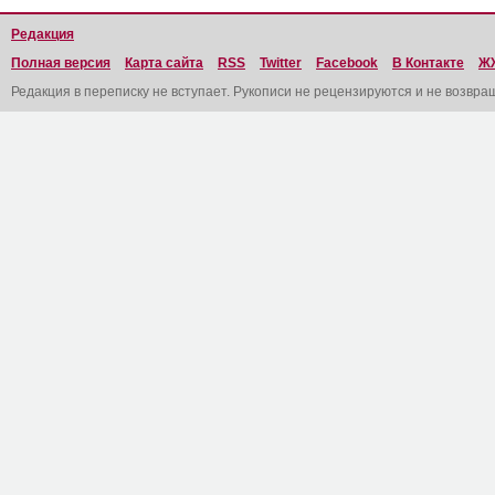
Редакция
Полная версия
Карта сайта
RSS
Twitter
Facebook
В Контакте
Ж
Редакция в переписку не вступает. Рукописи не рецензируются и не возвра