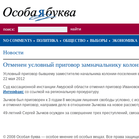
поиск:
NO COMMENTS
ПОЛИТИКА
ОБЩЕСТВО
ВЫБОРЫ
ЭКОНОМИКА
Новости
Отменен условный приговор замначальнику коло
Условный приговор бывшему заместителю начальника колонии-поселения в
22 мая 2012
Суд кассационной инстанции Амурской области отменил приговор Ивановск
Интерфакс
со ссылкой на региональную прокуратуру.
Зычков был приговорен к 3 годам 8 месяцам лишения свободы условно, с и
и отменил приговор, направив дело в отношении Зычкова на новое рассмот
49-летний Сергей Зычков осужден за совершение трех преступлений, свя
© 2008 Особая буква — особое мнение об особых вещах. Все права защищ