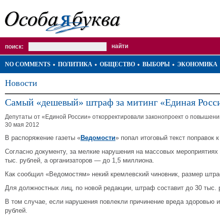
поиск:
NO COMMENTS
ПОЛИТИКА
ОБЩЕСТВО
ВЫБОРЫ
ЭКОНОМИКА
Новости
Самый «дешевый» штраф за митинг «Единая Росси
Депутаты от «Единой России» откорректировали законопроект о повышени
30 мая 2012
В распоряжение газеты «
Ведомости
» попал итоговый текст поправок 
Согласно документу, за мелкие нарушения на массовых мероприятиях 
тыс. рублей, а организаторов — до 1,5 миллиона.
Как сообщил «Ведомостям» некий кремлевский чиновник, размер штрафо
Для должностных лиц, по новой редакции, штраф составит до 30 тыс. 
В том случае, если нарушения повлекли причинение вреда здоровью и
рублей.