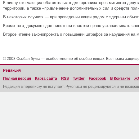
К числу отягчающих обстоятельств для организаторов митингов депу
территории, а также «привлечение дополнительных сил и средств поли
В некоторых случаях — при проведении акции рядом с ядерным объекто
Кроме того, документ дает местным властям право устанавливать спе
Второе чтение законопроекта о повышении штрафов за нарушения на м
© 2008 Особая буква — особое мнение об особых вещах. Все права защищ
Редакция
Полная версия
Карта сайта
RSS
Twitter
Facebook
В Контакте
Ж
Редакция в переписку не вступает. Рукописи не рецензируются и не возвра