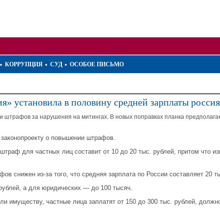
КОРРУПЦИЯ
СУД
ОСОБОЕ ПИСЬМО
я» установила в половину средней зарплаты росси
и штрафов за нарушения на митингах. В новых поправках планка предполага
к законопроекту о повышении штрафов.
штраф для частных лиц составит от 10 до 20 тыс. рублей, притом что 
в снижен из-за того, что средняя зарплата по России составляет 20 ты
рублей, а для юридических — до 100 тысяч.
ли имуществу, частные лица заплатят от 150 до 300 тыс. рублей, долж