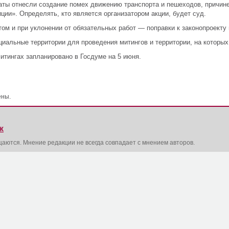
таты отнесли создание помех движению транспорта и пешеходов, причи
ции». Определять, кто является организатором акции, будет суд.
м и при уклонении от обязательных работ — поправки к законопроекту 
циальные территории для проведения митингов и территории, на которы
итингах запланировано в Госдуме на 5 июня.
ены.
Ж
щаются. Мнение редакции не всегда совпадает с мнением авторов.