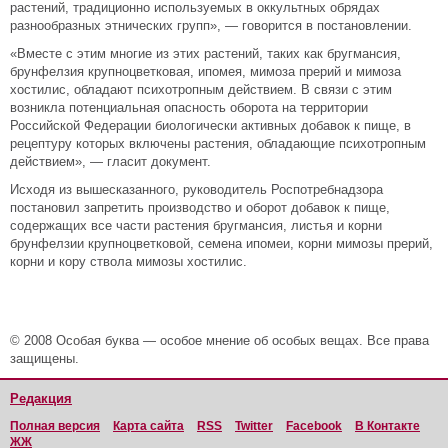
растений, традиционно используемых в оккультных обрядах
разнообразных этнических групп», — говорится в постановлении.
«Вместе с этим многие из этих растений, таких как бругмансия,
брунфелзия крупноцветковая, ипомея, мимоза прерий и мимоза
хостилис, обладают психотропным действием. В связи с этим
возникла потенциальная опасность оборота на территории
Российской Федерации биологически активных добавок к пище, в
рецептуру которых включены растения, обладающие психотропным
действием», — гласит документ.
Исходя из вышесказанного, руководитель Роспотребнадзора
постановил запретить производство и оборот добавок к пище,
содержащих все части растения бругмансия, листья и корни
брунфелзии крупноцветковой, семена ипомеи, корни мимозы прерий,
корни и кору ствола мимозы хостилис.
© 2008 Особая буква — особое мнение об особых вещах. Все права
защищены.
Редакция
Полная версия
Карта сайта
RSS
Twitter
Facebook
В Контакте
ЖЖ