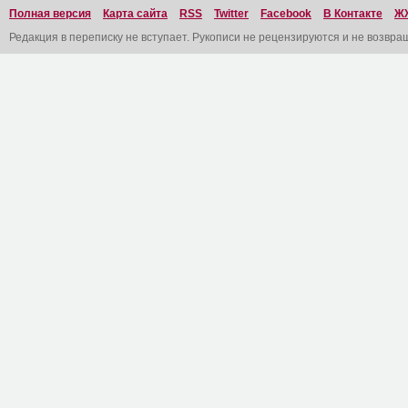
Полная версия
Карта сайта
RSS
Twitter
Facebook
В Контакте
Ж
Редакция в переписку не вступает. Рукописи не рецензируются и не возвра