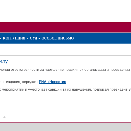
КОРРУПЦИЯ
СУД
ОСОБОЕ ПИСЬМО
илу
илении ответственности за нарушение правил при организации и проведении 
тель издания, передает
РИА «Новости»
.
ых мероприятий и ужесточает санкции за их нарушения, подписал президент
ены.