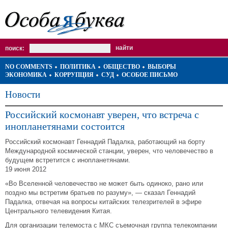
поиск:
NO COMMENTS
ПОЛИТИКА
ОБЩЕСТВО
ВЫБОРЫ
ЭКОНОМИКА
КОРРУПЦИЯ
СУД
ОСОБОЕ ПИСЬМО
Новости
Российский космонавт уверен, что встреча с
инопланетянами состоится
Российский космонавт Геннадий Падалка, работающий на борту
Международной космической станции, уверен, что человечество в
будущем встретится с инопланетянами.
19 июня 2012
«Во Вселенной человечество не может быть одиноко, рано или
поздно мы встретим братьев по разуму», — сказал Геннадий
Падалка, отвечая на вопросы китайских телезрителей в эфире
Центрального телевидения Китая.
Для организации телемоста с МКС съемочная группа телекомпании