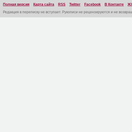
Полная версия
Карта сайта
RSS
Twitter
Facebook
В Контакте
Ж
Редакция в переписку не вступает. Рукописи не рецензируются и не возвра