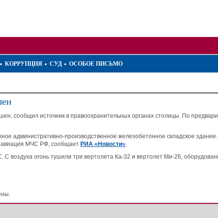
КОРРУПЦИЯ
СУД
ОСОБОЕ ПИСЬМО
шен
ушен, сообщил источник в правоохранительных органах столицы. По предвар
жное административно-производственное железобетонное складское здание.
а авиация МЧС РФ, сообщает
РИА «Новости
»
.
С. С воздуха огонь тушили три вертолета Ка-32 и вертолет Ми-26, оборудов
ены.