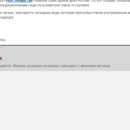
азал
РИА «Новости»
главный санитарный врач России. По его словам, сначал
кондиционерами надо пользоваться очень осторожно.
о лучше, чем просто холодная вода, которая при избыточном употреблении м
надзора.
ены.
Ж
щаются. Мнение редакции не всегда совпадает с мнением авторов.