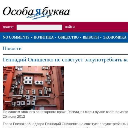
поиск:
NO COMMENTS
ПОЛИТИКА
ОБЩЕСТВО
ВЫБОРЫ
ЭКОНОМИКА
Новости
Геннадий Онищенко не советует злоупотреблять 
По словам главного санитарного врача России, от жары лучше всего помога
25 июня 2012
Глава Роспотребнадзора Геннадий Онищенко не советует злоупотреблять к