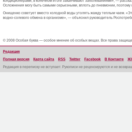
кондиционерами, в конечном итоге заканчивают заболеваниями», — расск
Осложнения могу быть самыми серьезными, вплоть до пневмонии, поэтому 
Онищенко советует вместо холодной воды утолять жажду теплым чаем. «Эт
водно-солевого обмена в организме», — объяснил руководитель Роспотреб
© 2008 Особая буква — особое мнение об особых вещах. Все права защищ
Редакция
Полная версия
Карта сайта
RSS
Twitter
Facebook
В Контакте
Ж
Редакция в переписку не вступает. Рукописи не рецензируются и не возвра