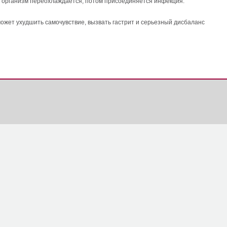
а организм переохлаждается, потом присоединяется инфекция.
ожет ухудшить самочувствие, вызвать гастрит и серьезный дисбаланс