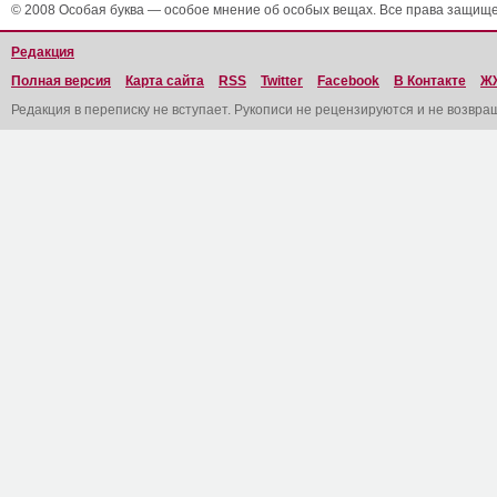
© 2008 Особая буква — особое мнение об особых вещах. Все права защищ
Редакция
Полная версия
Карта сайта
RSS
Twitter
Facebook
В Контакте
Ж
Редакция в переписку не вступает. Рукописи не рецензируются и не возвра