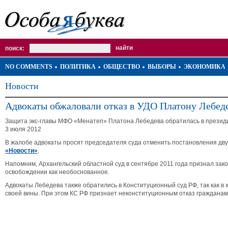
поиск:
NO COMMENTS
ПОЛИТИКА
ОБЩЕСТВО
ВЫБОРЫ
ЭКОНОМИКА
Новости
Адвокаты обжаловали отказ в УДО Платону Лебед
Защита экс-главы МФО «Менатеп» Платона Лебедева обратилась в президиу
3 июля 2012
В жалобе адвокаты просят председателя суда отменить постановления дву
«Новости»
.
Напомним, Архангельский областной суд в сентябре 2011 года признал за
освобождении как необоснованное.
Адвокаты Лебедева также обратились в Конституционный суд РФ, так как в
своей вины. При этом КС РФ признает неконституционным отказ гражданам 