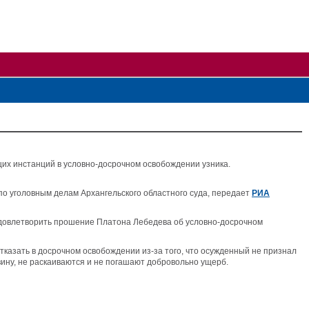
их инстанций в условно-досрочном освобождении узника.
по уголовным делам Архангельского областного суда, передает
РИА
 удовлетворить прошение Платона Лебедева об условно-досрочном
тказать в досрочном освобождении из-за того, что осужденный не признал
вину, не раскаиваются и не погашают добровольно ущерб.