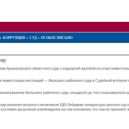
КОРРУПЦИЯ
СУД
ОСОБОЕ ПИСЬМО
еву
м Архангельского областного суда с надзорной жалобой на отказ нижестоящ
х нижестоящих инстанций — Вельского районного суда и Судебной коллегии 
конным решение Вельского районного суда, незадолго до того отказавшегося
 ходе решения вопроса о возможном УДО Лебедева прокуратура просила суд о
в условно-досрочном освобождении на том основании, что они не признают 