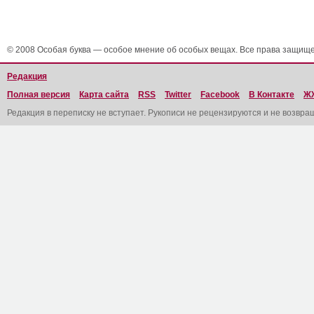
© 2008 Особая буква — особое мнение об особых вещах. Все права защищ
Редакция
Полная версия
Карта сайта
RSS
Twitter
Facebook
В Контакте
Ж
Редакция в переписку не вступает. Рукописи не рецензируются и не возвра