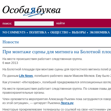
поиск:
NO COMMENTS
ПОЛИТИКА
ОБЩЕСТВО
ВЫБОРЫ
ЭКОНОМИКА
Новости
При монтаже сцены для митинга на Болотной пло
На месте происшествия работает следственная группа.
6 мая 2013
На Болотной площади при монтаже сцены для протестного митинга погиб 
По данным
Life News
, погибшего рабочего звали Максим Мелков. Ему было
Как уточняет «Интерфакс», погибший придерживался оппозиционных взглядо
На месте происшествия работает следственная группа. По словам главы д
правоохранительные органы.
Член оргкомитета мероприятия Александр Рыклин пока затрудняется говорит
из этой ситуации», — цитирует Рыклина
Лента.ру
.
Некоторые прокремлевские телеканалы со ссылкой на свои «источники» уж