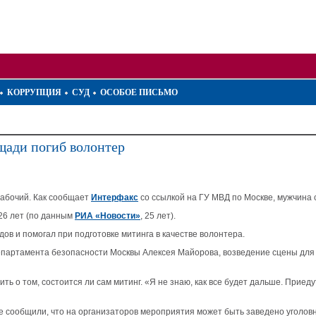
КОРРУПЦИЯ
СУД
ОСОБОЕ ПИСЬМО
щади погиб волонтер
рабочий. Как сообщает
Интерфакс
со ссылкой на ГУ МВД по Москве, мужчина с
 26 лет (по данным
РИА «Новости»
, 25 лет).
в и помогал при подготовке митинга в качестве волонтера.
епартамента безопасности Москвы Алексея Майорова, возведение сцены для 
ь о том, состоится ли сам митинг. «Я не знаю, как все будет дальше. Приеду
е сообщили, что на организаторов мероприятия может быть заведено уголовн