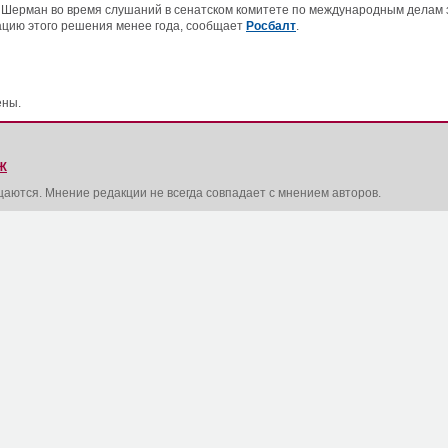
Шерман во время слушаний в сенатском комитете по международным делам з
ацию этого решения менее года, сообщает
Росбалт
.
ены.
Ж
щаются. Мнение редакции не всегда совпадает с мнением авторов.