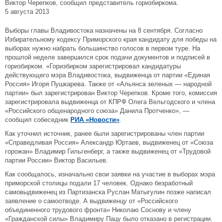
Виктор Черепков, сообщил представитель горизбиркома.
5 августа 2013
Выборы главы Владивостока назначены на 8 сентября. Согласно
Избирательному кодексу Приморского края кандидату для победы на
выборах нужно набрать большинство голосов в первом туре. На
прошлой неделе завершился срок подачи документов и подписей в
горизбирком. «Горизбирком зарегистрировал кандидатуры
действующего мэра Владивостока, выдвиженца от партии «Единая
Россия» Игоря Пушкарева. Также от «Альянса зеленых — народной
партии» был зарегистрирован Виктор Черепков. Кроме того, комиссия
зарегистрировала выдвиженца от КПРФ Олега Вельгодского и члена
«Российского общенародного союза» Данила Протченко», —
сообщил собеседник
РИА «Новости»
.
Как уточнил источник, ранее были зарегистрированы член партии
«Справедливая Россия» Александр Юртаев, выдвиженец от «Союза
горожан» Владимир Гильгенберг, а также выдвиженец от «Трудовой
партии России» Виктор Васильев.
Как сообщалось, изначально свои заявки на участие в выборах мэра
приморской столицы подали 17 человек. Однако безработный
самовыдвиженец из Партизанска Руслан Матыгулин позже написал
заявление о самоотводе. А выдвиженцу от «Российского
объединенного трудового фронта» Николаю Соснову и члену
«Гражданской силы» Владимиру Пацу было отказано в регистрации.