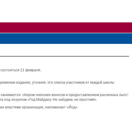
 состояться 21 февраля.
яжении издания, уточняя, что список участников от каждой школы
занимается сбором членских взносов и предоставлением различных льгот:
а под лозунгом «Год Майдану. Не забудем, не простим!».
мая властями организация, напоминает «Йод».