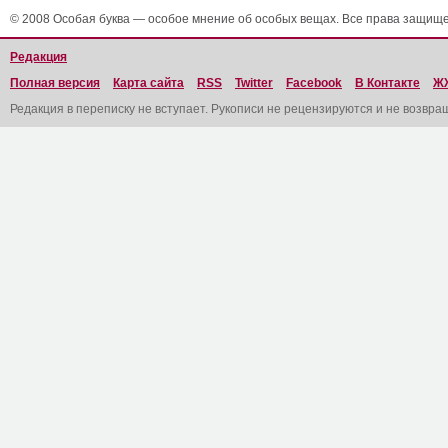
© 2008 Особая буква — особое мнение об особых вещах. Все права защищ
Редакция
Полная версия
Карта сайта
RSS
Twitter
Facebook
В Контакте
Ж
Редакция в переписку не вступает. Рукописи не рецензируются и не возвра