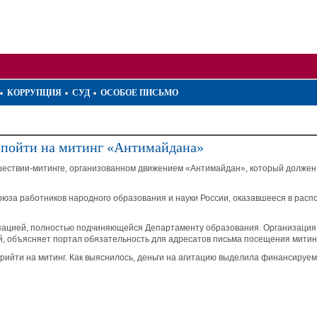
КОРРУПЦИЯ
СУД
ОСОБОЕ ПИСЬМО
 пойти на митинг «Антимайдана»
шествии-митинге, организованном движением «Антимайдан», который должен
за работников народного образования и науки России, оказавшееся в распор
зацией, полностью подчиняющейся Департаменту образования. Организация 
ей, объясняет портал обязательность для адресатов письма посещения митинг
прийти на митинг. Как выяснилось, деньги на агитацию выделила финансируе