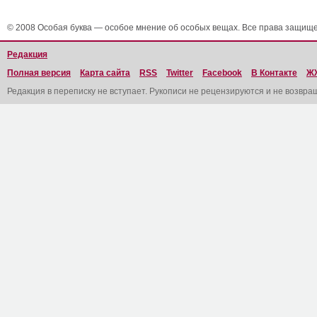
© 2008 Особая буква — особое мнение об особых вещах. Все права защищ
Редакция
Полная версия
Карта сайта
RSS
Twitter
Facebook
В Контакте
Ж
Редакция в переписку не вступает. Рукописи не рецензируются и не возвра