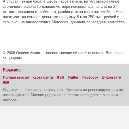
А спустя четыре часа, в шесть часов вечера, на Чусовской улице
столичного района Гольяново четверо неизвестных напали на 27-
летнего москвича и, избив его, разбив стекла в его автомобиле Audi,
похитили три сумки с деньгами на сумму 8 млн 250 тыс. рублей и
скрылись на внедорожнике Merсedes, добавил собеседник агентства.
© 2008 Особая буква — особое мнение об особых вещах. Все права
защищены.
Редакция
Полная версия
Карта сайта
RSS
Twitter
Facebook
В Контакте
ЖЖ
Редакция в переписку не вступает. Рукописи не рецензируются и не
возвращаются. Мнение редакции не всегда совпадает с мнением
авторов.