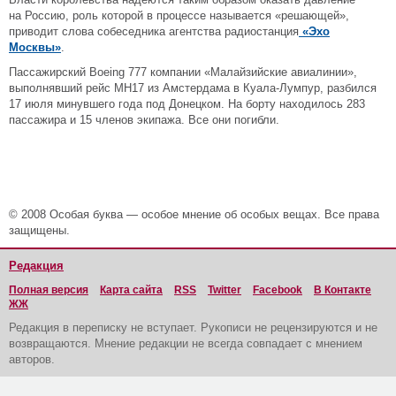
на Россию, роль которой в процессе называется «решающей»,
приводит слова собеседника агентства радиостанция
«Эхо
Москвы»
.
Пассажирский Boeing 777 компании «Малайзийские авиалинии»,
выполнявший рейс МН17 из Амстердама в Куала-Лумпур, разбился
17 июля минувшего года под Донецком. На борту находилось 283
пассажира и 15 членов экипажа. Все они погибли.
© 2008 Особая буква — особое мнение об особых вещах. Все права
защищены.
Редакция
Полная версия
Карта сайта
RSS
Twitter
Facebook
В Контакте
ЖЖ
Редакция в переписку не вступает. Рукописи не рецензируются и не
возвращаются. Мнение редакции не всегда совпадает с мнением
авторов.