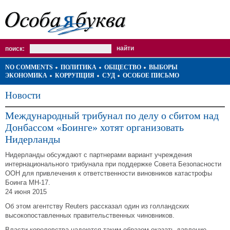
поиск:
NO COMMENTS
ПОЛИТИКА
ОБЩЕСТВО
ВЫБОРЫ
ЭКОНОМИКА
КОРРУПЦИЯ
СУД
ОСОБОЕ ПИСЬМО
Новости
Международный трибунал по делу о сбитом над
Донбассом «Боинге» хотят организовать
Нидерланды
Нидерланды обсуждают с партнерами вариант учреждения
интернационального трибунала при поддержке Совета Безопасности
ООН для привлечения к ответственности виновников катастрофы
Боинга МН-17.
24 июня 2015
Об этом агентству Reuters рассказал один из голландских
высокопоставленных правительственных чиновников.
Власти королевства надеются таким образом оказать давление