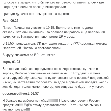
голосовать за ер». и что бы им кто не говорил ставили галочку где
надо. даже если их вообще игнорировали.
приходи дурачок поставь крючок на пирожок
Reo, 00.29
Питер. Пришел на участок в 19.15. Бюллетень мне не дали —
сказали, что они кончились. За полчаса набралось еще человек 30
таких как я. Настроения явно против ЕР у всех.
В 19.50 председатель ИК притащил откуда-то (???) десятка полтора
бюллетеней. Частично проголосовали.
В кругу знакомых за ЕР нет никого.
kupu, 01.03
Все это лишний раз оправдывает прозвище «партия жуликов и
воров», Выборы совершенно не легитимны!!! Я студент и у меня
много друзей обучающихся в вузах связанных с военной подготовкой
и мчс, их заставляли голосовать за едро в приказном порядке, «если
хотябы один голос мимо, новогоднего отпуска не будет ни у кого».
gdespravedlivost, 06.57
Я больше на выборы не пойду!!!!!!!!!! Правильно говорят Россия
продажная!!!! ЕдРо этому доказательство!!! Хоть бы раз выборы
честно провели!!!!