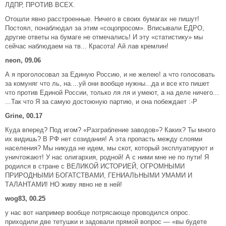
ЛДПР, ПРОТИВ ВСЕХ.
Отошли явно расстроенные. Ничего в своих бумагах не пишут!
Постоял, понаблюдал за этим «соцопросом». Вписывали ЕДРО,
другие ответы на бумаге не отмечались! И эту «статистику» мы
сейчас наблюдаем на тв... Красота! Ай лав кремлин!
neon, 09.06
А я проголосовал за Единую Россию, и не желею! а что голосовать
за комуняг что ль, на....уй они вообще нужны...да и все кто пишет
что против Единой России, только ля ля и умеют, а на деле ничего...
...Так что Я за самую достоюную партию, и она побеждает :-P
Grine, 00.17
Куда вперед? Под игом? «Разграбление заводов»? Каких? Ты много
их видишь? В РФ нет созидания! А эта пропасть между слоями
населения? Мы никуда не идем, мы скот, который эксплуатируют и
уничтожают! У нас олигархия, родной! А с ними мне не по пути! Я
родился в стране с ВЕЛИКОЙ ИСТОРИЕЙ, ОГРОМНЫМИ
ПРИРОДНЫМИ БОГАТСТВАМИ, ГЕНИАЛЬНЫМИ УМАМИ И
ТАЛАНТАМИ! НО живу явно не в ней!
wog83, 00.25
у нас вот например вообще потрясающе проводился опрос.
приходили две тетушки и задовали прямой вопрос — «вы будете