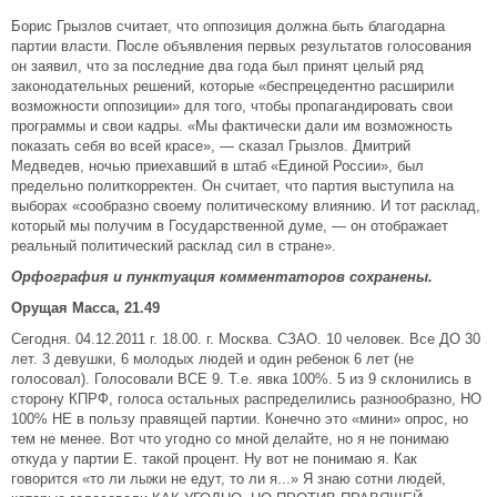
Борис Грызлов считает, что оппозиция должна быть благодарна
партии власти. После объявления первых результатов голосования
он заявил, что за последние два года был принят целый ряд
законодательных решений, которые «беспрецедентно расширили
возможности оппозиции» для того, чтобы пропагандировать свои
программы и свои кадры. «Мы фактически дали им возможность
показать себя во всей красе», — сказал Грызлов. Дмитрий
Медведев, ночью приехавший в штаб «Единой России», был
предельно политкорректен. Он считает, что партия выступила на
выборах «сообразно своему политическому влиянию. И тот расклад,
который мы получим в Государственной думе, — он отображает
реальный политический расклад сил в стране».
Орфография и пунктуация комментаторов сохранены.
Орущая Масса, 21.49
Сегодня. 04.12.2011 г. 18.00. г. Москва. СЗАО. 10 человек. Все ДО 30
лет. 3 девушки, 6 молодых людей и один ребенок 6 лет (не
голосовал). Голосовали ВСЕ 9. Т.е. явка 100%. 5 из 9 склонились в
сторону КПРФ, голоса остальных распределились разнообразно, НО
100% НЕ в пользу правящей партии. Конечно это «мини» опрос, но
тем не менее. Вот что угодно со мной делайте, но я не понимаю
откуда у партии Е. такой процент. Ну вот не понимаю я. Как
говорится «то ли лыжи не едут, то ли я...» Я знаю сотни людей,