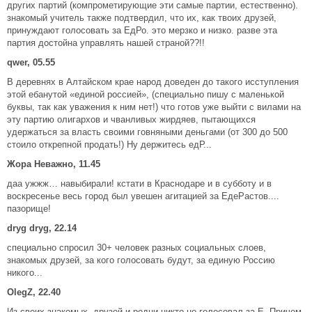
других партий (компрометирующие эти самые партии, естественно).
знакомый учитель также подтвердил, что их, как твоих друзей,
принуждают голосовать за ЕдРо. это мерзко и низко. разве эта
партия достойна управлять нашей страной??!!
qwer, 05.55
В деревнях в Алтайском крае народ доведен до такого исступления
этой ебанутой «единой россией», (специально пишу с маленькой
буквы, так как уважения к ним нет!) что готов уже выйти с вилами на
эту партию олигархов и чванливых жирдяев, пытающихся
удержаться за власть своими говняными деньгами (от 300 до 500
стоило открепной продать!) Ну держитесь едР...
Жора Неважно, 11.45
даа ужжж… навыбирали! кстати в Краснодаре и в субботу и в
воскресенье весь город был увешен агитацией за ЕдеРастов....
пазорище!
dryg dryg, 22.14
специально спросил 30+ человек разных социальных слоев,
знакомых друзей, за кого голосовать будут, за единую Россию
никого...
OlegZ, 22.40
Из своих знакомых, друзей и родни никто не голосовал за Е. Причем