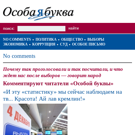
поиск:
NO COMMENTS
ПОЛИТИКА
ОБЩЕСТВО
ВЫБОРЫ
ЭКОНОМИКА
КОРРУПЦИЯ
СУД
ОСОБОЕ ПИСЬМО
No comments
Почему так проголосовали и так посчитали, и что
ждет нас после выборов — говорит народ
Комментируют читатели «Особой буквы»
«И эту «статистику» мы сейчас наблюдаем на
тв... Красота! Ай лав кремлин!»