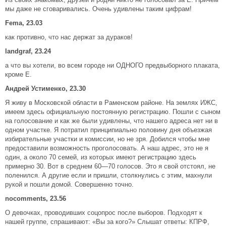
мы даже не сговаривались. Очень удивлены таким цифрам!
Fema, 23.03
как противно, что нас держат за дураков!
landgraf, 23.24
а что вы хотели, во всем городе ни ОДНОГО предвыборного плаката,
кроме Е.
Андрей Устименко, 23.30
Я живу в Московской области в Раменском районе. На землях ИЖС,
имеем здесь официальную постоянную регистрацию. Пошли с сыном
на голосование и как же были удивлены, что нашего адреса нет ни в
одном участке. Я потратил принципиально половину дня объезжая
избирательные участки и комиссии, но не зря. Добился чтобы мне
предоставили возможность проголосовать. А наш адрес, это не я
один, а около 70 семей, из которых имеют регистрацию здесь
примерно 30. Вот в среднем 60—70 голосов. Это я свой отстоял, не
поленился. А другие если и пришли, столкнулись с этим, махнули
рукой и пошли домой. Совершенно точно.
nocomments, 23.56
О девочках, проводивших соцопрос после выборов. Подходят к
нашей группе, спрашивают: «Вы за кого?» Слышат ответы: КПРФ,