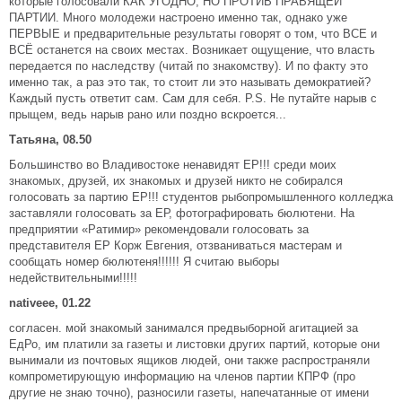
которые голосовали КАК УГОДНО, НО ПРОТИВ ПРАВЯЩЕЙ
ПАРТИИ. Много молодежи настроено именно так, однако уже
ПЕРВЫЕ и предварительные результаты говорят о том, что ВСЕ и
ВСЁ останется на своих местах. Возникает ощущение, что власть
передается по наследству (читай по знакомству). И по факту это
именно так, а раз это так, то стоит ли это называть демократией?
Каждый пусть ответит сам. Сам для себя. P.S. Не путайте нарыв с
прыщем, ведь нарыв рано или поздно вскроется...
Татьяна, 08.50
Большинство во Владивостоке ненавидят ЕР!!! среди моих
знакомых, друзей, их знакомых и друзей никто не собирался
голосовать за партию ЕР!!! студентов рыбопромышленного колледжа
заставляли голосовать за ЕР, фотографировать бюлютени. На
предприятии «Ратимир» рекомендовали голосовать за
представителя ЕР Корж Евгения, отзваниваться мастерам и
сообщать номер бюлютеня!!!!!! Я считаю выборы
недействительными!!!!!
nativeee, 01.22
согласен. мой знакомый занимался предвыборной агитацией за
ЕдРо, им платили за газеты и листовки других партий, которые они
вынимали из почтовых ящиков людей, они также распространяли
компрометирующую информацию на членов партии КПРФ (про
другие не знаю точно), разносили газеты, напечатанные от имени