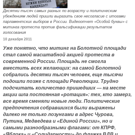
Десятки тысяч самых разных по возрасту и политическим
убеждениям людей пришли выразить свое несогласие с итогами
парламентских выборов в России. Видеоотчет «Особой буквы» с
митинга протеста против фальсификации результатов
голосования
10 декабря 2011
Уже понятно, что митинг на Болотной площади
стал самой масштабной акцией протеста в
современной России. Площадь не смогла
вместить всех желающих: на самой Болотной
собрались десятки тысяч человек, еще тысячи
подошли позже с площади Революции. Трудно
подсчитать количество пришедших — на месте
акции шла постоянная «ротация»: тех, кто замерз,
все время сменяли новые люди. Политические
предпочтения собравшихся были выражены
далеко не только лозунгами в адрес Чурова,
Путина, Медведева и «Единой России», но и
самыми разнообразными флагами: от КПРФ,
«Яблока» и «Солидарности» до флажка ВДВ и