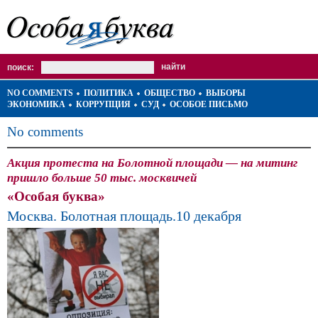
поиск:
NO COMMENTS
ПОЛИТИКА
ОБЩЕСТВО
ВЫБОРЫ
ЭКОНОМИКА
КОРРУПЦИЯ
СУД
ОСОБОЕ ПИСЬМО
No comments
Акция протеста на Болотной площади — на митинг
пришло больше 50 тыс. москвичей
«Особая буква»
Москва. Болотная площадь.10 декабря