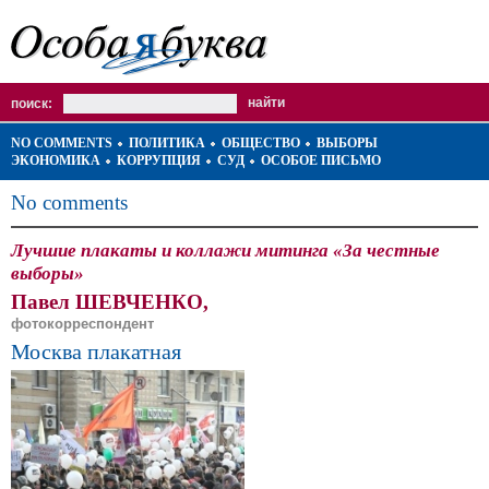
поиск:
NO COMMENTS
ПОЛИТИКА
ОБЩЕСТВО
ВЫБОРЫ
ЭКОНОМИКА
КОРРУПЦИЯ
СУД
ОСОБОЕ ПИСЬМО
No comments
Лучшие плакаты и коллажи митинга «За честные
выборы»
Павел ШЕВЧЕНКО,
фотокорреспондент
Москва плакатная