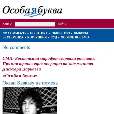
поиск:
NO COMMENTS
ПОЛИТИКА
ОБЩЕСТВО
ВЫБОРЫ
ЭКОНОМИКА
КОРРУПЦИЯ
СУД
ОСОБОЕ ПИСЬМО
No comments
СМИ: Бостонский марафон взорвали россияне.
Прямая трансляция операции по задержанию
Джохара Царнаева
«Особая буква»
Океан Кавказу не помеха