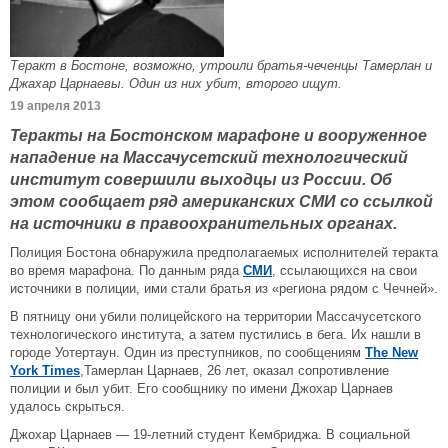
Теракт в Бостоне, возможно, утроили братья-чеченцы Тамерлан и
Джахар Царнаевы. Один из них убит, второго ищут.
19 апреля 2013
Теракты на Бостонском марафоне и вооруженное
нападение на Массачусетский технологический
институт совершили выходцы из России. Об
этом сообщает ряд американских СМИ со ссылкой
на источники в правоохранительных органах.
Полиция Бостона обнаружила предполагаемых исполнителей теракта
во время марафона. По данным ряда
СМИ
, ссылающихся на свои
источники в полиции, ими стали братья из «региона рядом с Чечней».
В пятницу они убили полицейского на территории Массачусетского
технологического института, а затем пустились в бега. Их нашли в
городе Уотертаун. Один из преступников, по сообщениям
The New
York Times
,Тамерлан Царнаев, 26 лет, оказал сопротивление
полиции и был убит. Его сообщнику по имени Джохар Царнаев
удалось скрыться.
Джохар Царнаев — 19-летний студент Кембриджа. В социальной