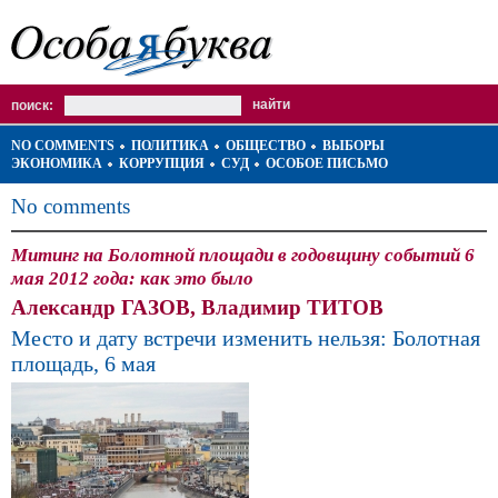
поиск:
NO COMMENTS
ПОЛИТИКА
ОБЩЕСТВО
ВЫБОРЫ
ЭКОНОМИКА
КОРРУПЦИЯ
СУД
ОСОБОЕ ПИСЬМО
No comments
Митинг на Болотной площади в годовщину событий 6
мая 2012 года: как это было
Александр ГАЗОВ, Владимир ТИТОВ
Место и дату встречи изменить нельзя: Болотная
площадь, 6 мая