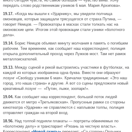
много сегодня чувств, но самое большое — чувство вины. Хочу
передать слово родственникам узников 6 мая. Мария Архипова».
19.17.
«Когда мы вышли к «Ударнику», мы увидели полчища
омоновцев, которые защищали трясущегося от страха Путина, —
говорит Немцов. — Провокаторы в масках стали толкать нас на
омоновские цепи. Итогом этой провокации стали узники «болотного
дела».
19.14.
Борис Немцов объявил минуту молчания в память о погибшем
рабочем. Тем временем, как сообщает наш корреспондент, полиция
открыла дополнительный проход через Лужков мост. Там нет рамок
металлоискателей.
19.13.
Между сценой и рекой выстроились участники в футболках, на
каждой из которых изображена одна буква. Вместе они образуют
лозунг «Свободу узникам 6 мая». Кричалки традиционные: «Это наш
город, это наша страна» и другие. А вот со сцены предложили новый
креативный лозунг — «Путин, лыжи, зоопарк!».
19.04.
Как сообщает наш корреспондент, большой поток людей
движется от метро «Третьяковская». Пропускные рамки со стороны
кинотеатра «Ударник» не справляются с наплывом толпы, полиция
отправляет граждан на второй вход.
18.56.
Над толпой подняли плакаты — портреты обвиняемых по
«болотному делу» и транспарант «Рязань за честную власть».
Корреспондент
«Новой газеты»
передает: «Со стороны Ордынки