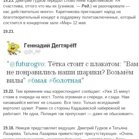
19.25.
Дмитрий Гудков передал слово Анне Каретниковой: «Я
счастлива, оттого что мы их (узников.
—
Ред.
) не разочаровали —
нас действительно много». Каретникова приглашает народ на
благотворительный концерт в поддержку политзаключенных, который
состоится в концертном зале «Мир» 12 мая.
19.23.
19.22.
Тем временем наш корреспондент сообщает: «Уже 15 минут
стоим в очереди на мост. Толпа огромная и спереди, и сзади. Нам
начавшийся митинг не слышно. Все тихо. Только всегдашний
вертолет шумит. Рамки со стороны Кадашевской набережной не
работают. Ни одна. Полиция так пропускает — даже не обыскивает».
19.18.
Немцов представляет ведущих: Дмитрий Гудков и Татьяна
Лазарева. Татьяна Лазарева приветствует присутствующих: «Очень