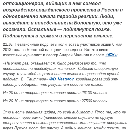
оппозиционеров, видящих в нем символ
возрождения гражданского протеста в России и
одновременно начала периода реакции. Люди,
вышедшие в понедельник на Болотную, это уже
осознали. Остальные — подтянутся позже.
Подтянутся в прямом и переносном смысле.
21.36.
Независимые подсчеты количества участников акции 6 мая
2013 года на Болотной площади проведены. Вот что пишет
известный журналист и блогер Андрей Мальгин в своем
«ЖЖ»
:
«На этот раз, оказывается, было реализовано то, что
предлагалось на предыдущих митингах. Собрали специальную
группу, и у каждой из рамок встал человек и производил ручной
подсчет. В «Твиттере»
@D_Nesterov
, координировавший эту
работу, сообщает, что результат подсчетов такой:
На 20.00 на территорию митинга прошли 26100 человек.
На 20.30 на территорию митинга прошли 27500 человек.
Это и есть реальная цифра, по всей видимости. Плюс те, кто не
проходил через рамки (например, многие слушали по другую
сторону канала и некоторое количество митингующих пропускали
через Лужков мост без рамок). А ведь у ментов, между прочим, на