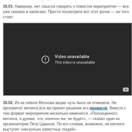
18.03.
Наверное, нет смысла говорить о повестке мероприятия — все
уже сказано и написано. Просто посмотрите вот этот ролик — он того
стоит:
18.02.
Из-за гибели Мелкова акцию чуть было не отменили. Но
оргкомитет митинга все же принял решение его
провести
. Вместе с
тем формат мероприятия несколько изменится. «Полноценного
митинга, я думаю, что, конечно же, не будет», — сказал один из
организаторов Петр Царьков. По его словам, возможно, на митинге
выступят «несколько известных людей».