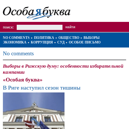
поиск:
NO COMMENTS
ПОЛИТИКА
ОБЩЕСТВО
ВЫБОРЫ
ЭКОНОМИКА
КОРРУПЦИЯ
СУД
ОСОБОЕ ПИСЬМО
No comments
Выборы в Рижскую думу: особенности избирательной
кампании
«Особая буква»
В Риге наступил сезон тишины