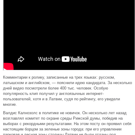
Комментарии к ролику, записанные на трех языках: русском,
латышском и английском, — пояснили идею кандидата. За несколько
дней видео посмотрели более 400 тыс. человек. Особую
популярность клип получил у англоязычных интернет-
пользователей, хотя и в Латвии, судя по рейтингу, его увидели
многие.
Валдис Калнозолс в политике не новичок. Он несколько лет назад
возглавлял комитет по охране среды Рижской думы, победив на
выборах с рекордными результатами. На этом посту он проявил себя
настоящим борцом за зеленые зоны города: при его управлении
парковая и лесная зоны столицы Латвии не были отданы под