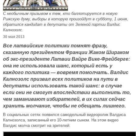
С необычным призывом к тем, кто баллотируется в новую
Рижскую думу, выборы в которую произойдут в субботу, 1 июня,
обратился кандидат в депутаты от Зеленой партии Валдис
Калнозолс.
30 мая 2013
Все латвийские политики помнят фразу,
сказанную президентом Франции Жаком Шираком
об экс-президенте Латвии Вайре Вике-Фрейберге:
она не использовала шанс, который есть у
каждого политика — вовремя помолчать. Валдис
Калнозолс призвал всех политиков на пути в
депутаты использовать такой шанс: в случае
если они не смогут впоследствии выполнить то,
чем заманивают избирателей, в их силах сейчас
хранить молчание, чтобы не обещать лишнего.
В социальных сетях появился самодельный видеоролик Валдиса
Калнозолса, записанный его 10-летним сыном. На этом видео
Валдис молча смотрит на зрителей.