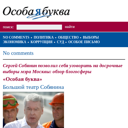
поиск:
NO COMMENTS
ПОЛИТИКА
ОБЩЕСТВО
ВЫБОРЫ
ЭКОНОМИКА
КОРРУПЦИЯ
СУД
ОСОБОЕ ПИСЬМО
No comments
Сергей Собянин позволил себя уговорить на досрочные
выборы мэра Москвы: обзор блогосферы
«Особая буква»
Большой театр Собянина