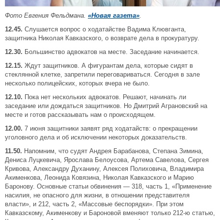
Фото Евгения Фельдмана.
«Новая газета»
.
12.45.
Слушается вопрос о ходатайстве Вадима Клювганта,
защитника Николая Кавказского, о возврате дела в прокуратуру.
12.30.
Большинство адвокатов на месте. Заседание начинается.
12.15.
Ждут защитников. А фигурантам дела, которые сидят в
стеклянной клетке, запретили переговариваться. Сегодня в зале
несколько полицейских, которых вчера не было.
12.10.
Пока нет нескольких адвокатов. Решают, начинать ли
заседание или дождаться защитников. Но Дмитрий Аграновский на
месте и готов рассказывать нам о происходящем.
12.00.
7 июня защитники заявят ряд ходатайств: о прекращении
уголовного дела и об исключении некоторых доказательств.
11.50.
Напомним, что судят Андрея Барабанова, Степана Зимина,
Дениса Луцкевича, Ярослава Белоусова, Артема Савелова, Сергея
Кривова, Александру Духанину, Алексея Полиховича, Владимира
Акименкова, Леонида Ковязина, Николая Кавказского и Марию
Баронову. Основные статьи обвинения — 318, часть 1, «Применение
насилия, не опасного для жизни, в отношении представителя
власти», и 212, часть 2, «Массовые беспорядки». При этом
Кавказскому, Акименкову и Бароновой вменяют только 212-ю статью,