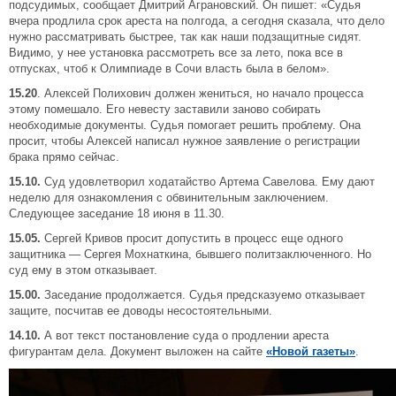
подсудимых, сообщает Дмитрий Аграновский. Он пишет: «Судья
вчера продлила срок ареста на полгода, а сегодня сказала, что дело
нужно рассматривать быстрее, так как наши подзащитные сидят.
Видимо, у нее установка рассмотреть все за лето, пока все в
отпусках, чтоб к Олимпиаде в Сочи власть была в белом».
15.20
. Алексей Полихович должен жениться, но начало процесса
этому помешало. Его невесту заставили заново собирать
необходимые документы. Судья помогает решить проблему. Она
просит, чтобы Алексей написал нужное заявление о регистрации
брака прямо сейчас.
15.10.
Суд удовлетворил ходатайство Артема Савелова. Ему дают
неделю для ознакомления с обвинительным заключением.
Следующее заседание 18 июня в 11.30.
15.05.
Сергей Кривов просит допустить в процесс еще одного
защитника — Сергея Мохнаткина, бывшего политзаключенного. Но
суд ему в этом отказывает.
15.00.
Заседание продолжается. Судья предсказуемо отказывает
защите, посчитав ее доводы несостоятельными.
14.10.
А вот текст постановление суда о продлении ареста
фигурантам дела. Документ выложен на сайте
«Новой газеты»
.