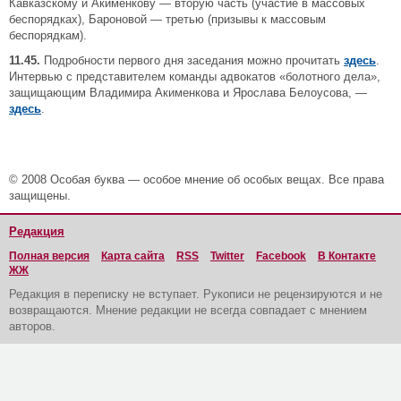
Кавказскому и Акименкову — вторую часть (участие в массовых
беспорядках), Бароновой — третью (призывы к массовым
беспорядкам).
11.45.
Подробности первого дня заседания можно прочитать
здесь
.
Интервью с представителем команды адвокатов «болотного дела»,
защищающим Владимира Акименкова и Ярослава Белоусова, —
здесь
.
© 2008 Особая буква — особое мнение об особых вещах. Все права
защищены.
Редакция
Полная версия
Карта сайта
RSS
Twitter
Facebook
В Контакте
ЖЖ
Редакция в переписку не вступает. Рукописи не рецензируются и не
возвращаются. Мнение редакции не всегда совпадает с мнением
авторов.