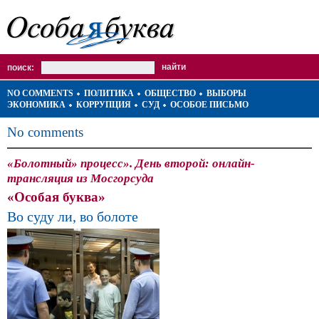
поиск:
NO COMMENTS
ПОЛИТИКА
ОБЩЕСТВО
ВЫБОРЫ
ЭКОНОМИКА
КОРРУПЦИЯ
СУД
ОСОБОЕ ПИСЬМО
No comments
«Болотный» процесс». День второй: онлайн-
трансляция из Мосгорсуда
«Особая буква»
Во суду ли, во болоте