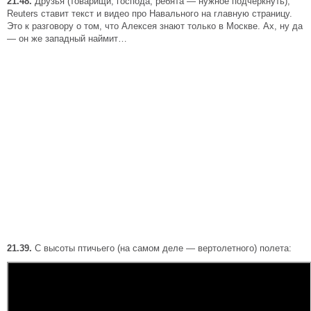
21.48.
Друзья (товарищи, господа, ребята — нужное подчеркнуть),
Reuters ставит текст и видео про Навального на главную страницу.
Это к разговору о том, что Алексея знают только в Москве. Ах, ну да
— он же западный наймит…
21.39.
С высоты птичьего (на самом деле — вертолетного) полета: