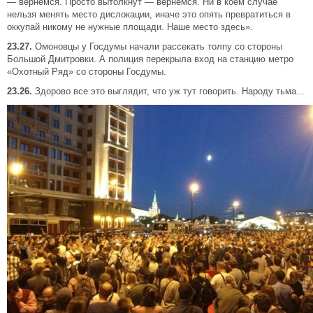
— вернемся. Просто вытолкнут — вернемся. Ни в коем случае
нельзя менять место дислокации, иначе это опять превратиться в
оккупай никому не нужные площади. Наше место здесь».
23.27.
Омоновцы у Госдумы начали рассекать толпу со стороны
Большой Дмитровки. А полиция перекрыла вход на станцию метро
«Охотный Ряд» со стороны Госдумы.
23.26.
Здорово все это выглядит, что уж тут говорить. Народу тьма...