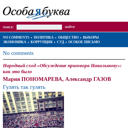
поиск:
NO COMMENTS
ПОЛИТИКА
ОБЩЕСТВО
ВЫБОРЫ
ЭКОНОМИКА
КОРРУПЦИЯ
СУД
ОСОБОЕ ПИСЬМО
No comments
Народный сход «Обсуждение приговора Навальному»:
как это было
Мария ПОНОМАРЕВА, Александр ГАЗОВ
Гулять так гулять