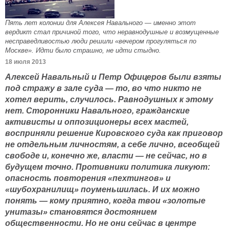
Пять лет колонии для Алексея Навального — именно этот
вердикт стал причиной того, что неравнодушные и возмущенные
несправедливостью люди решили «вечером прогуляться по
Москве». Идти было страшно, не идти стыдно.
18 июля 2013
Алексей Навальный и Петр Офицеров были взяты
под стражу в зале суда — то, во что никто не
хотел верить, случилось. Равнодушных к этому
нет. Сторонники Навального, гражданские
активисты и оппозиционеры всех мастей,
восприняли решение Кировского суда как приговор
не отдельным личностям, а себе лично, всеобщей
свободе и, конечно же, власти — не сейчас, но в
будущем точно. Противники политика ликуют:
опасность повторения «пехтингов» и
«шубохранилищ» поуменьшилась. И их можно
понять — кому приятно, когда твои «золотые
унитазы» становятся достоянием
общественности. Но не они сейчас в центре