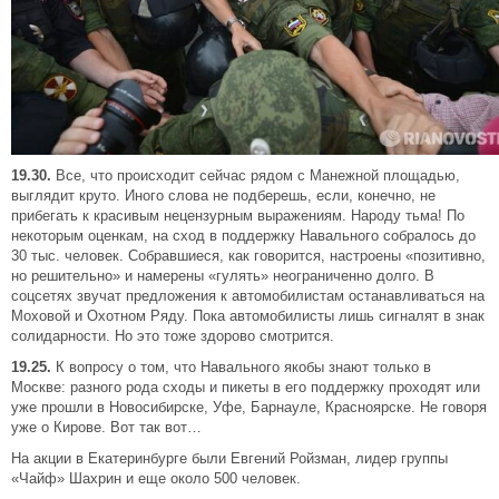
19.30.
Все, что происходит сейчас рядом с Манежной площадью,
выглядит круто. Иного слова не подберешь, если, конечно, не
прибегать к красивым нецензурным выражениям. Народу тьма! По
некоторым оценкам, на сход в поддержку Навального собралось до
30 тыс. человек. Собравшиеся, как говорится, настроены «позитивно,
но решительно» и намерены «гулять» неограниченно долго. В
соцсетях звучат предложения к автомобилистам останавливаться на
Моховой и Охотном Ряду. Пока автомобилисты лишь сигналят в знак
солидарности. Но это тоже здорово смотрится.
19.25.
К вопросу о том, что Навального якобы знают только в
Москве: разного рода сходы и пикеты в его поддержку проходят или
уже прошли в Новосибирске, Уфе, Барнауле, Красноярске. Не говоря
уже о Кирове. Вот так вот…
На акции в Екатеринбурге были Евгений Ройзман, лидер группы
«Чайф» Шахрин и еще около 500 человек.