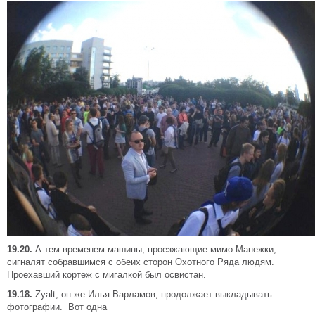
19.20.
А тем временем машины, проезжающие мимо Манежки,
сигналят собравшимся с обеих сторон Охотного Ряда людям.
Проехавший кортеж с мигалкой был освистан.
19.18.
Zyalt, он же Илья Варламов, продолжает выкладывать
фотографии. Вот одна