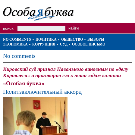
поиск:
NO COMMENTS
ПОЛИТИКА
ОБЩЕСТВО
ВЫБОРЫ
ЭКОНОМИКА
КОРРУПЦИЯ
СУД
ОСОБОЕ ПИСЬМО
No comments
Кировский суд признал Навального виновным по «делу
Кировлеса» и приговорил его к пяти годам колонии
«Особая буква»
Политзаключительный аккорд