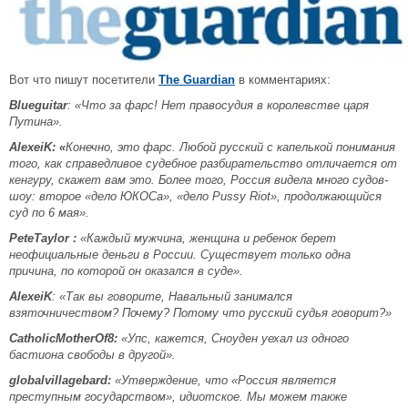
Вот что пишут посетители
The Guardian
в комментариях:
Blueguitar
: «Что за фарс! Нет правосудия в королевстве царя
Путина».
AlexeiK
: «
Конечно, это фарс. Любой русский с капелькой понимания
того, как справедливое судебное разбирательство отличается от
кенгуру, скажет вам это. Более того, Россия видела много судов-
шоу: второе «дело ЮКОСа», «дело Pussy Riot», продолжающийся
суд по 6 мая».
PeteTaylor :
«Каждый мужчина, женщина и ребенок берет
неофициальные деньги в России. Существует только одна
причина, по которой он оказался в суде».
AlexeiK
: «Так вы говорите, Навальный занимался
взяточничеством? Почему? Потому что русский судья говорит?»
CatholicMotherOf
8:
«Упс, кажется, Сноуден уехал из одного
бастиона свободы в другой».
globalvillagebard:
«Утверждение, что «Россия является
преступным государством», идиотское. Мы можем также