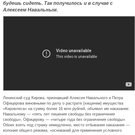
будешь сидеть. Так получилось и в случае с
Алексеем Навальным.
Ленинский суд Кирова, признавший Алексея Навального и Петра
Офицерова виновными по делу о растрате (хищении) имущества
«Кировлеса» на сумму более 16 млн рублей, объявил им наказание:
Навальному — «пять лет лишения свободы без ограничения
свободы», Офицерову — «четыре года без ограничения свободы».
Обоих взять под стражу немедленно, место отбывания наказания —
колония общего режима, «оснований для применения условного