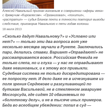
Алексей Навальный признан виновным в совершении «аферы века»
с дремучим «Кировлесом». «Организовал», «похитил»,
«растратил» — судья Блинов почти в точности повторил выводы
следствия, приговорив Навального к пяти годам колонии.
18 июля 2013
«Сколько дадут Навальному?» и «Условно или
нет?» — только эти два вопроса вот уже
несколько месяцев звучали в Рунете. Заключались
пари, делались ставки. Вариант «Оправдают!» не
рассматривается вовсе. Российская Фемида не
только слепа, но и глуха — у нас не оправдывают
даже невиновных, и к этому все привыкли.
Судебная система не только дискредитирована —
ее попросту нет. И дело даже не в исчезнувшем из
поля зрения Сердюкове и разгуливающей по
бутикам Васильевой, не в стеклянном аквариуме
Мосгорсуда, где сидят 10 обвиняемых по
«болотному делу», и не в тысяче иных примеров.
Беда во всеобщем убеждении: попал в суд —