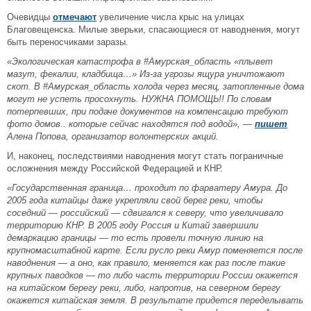
Очевидцы
отмечают
увеличение числа крыс на улицах
Благовещенска. Милые зверьки, спасающиеся от наводнения, могут
быть переносчиками заразы.
«Экологическая катастрофа в #Амурская_область «плывет
мазут, фекалии, кладбища…» Из-за угрозы ящура уничтожают
скот. В #Амурская_область холода через месяц, затопленные дома
могут не успеть просохнуть. НУЖНА ПОМОЩЬ!! По словам
потерпевших, при подаче документов на компенсацию требуют
фото домов.. которые сейчас находятся под водой», —
пишет
Алена Попова, организатор волонтерских акций.
И, наконец, последствиями наводнения могут стать пограничные
осложнения между Российской Федерацией и КНР.
«Государственная граница… проходит по фарватеру Амура. До
2005 года китайцы даже укрепляли свой берег реки, чтобы
соседний — российский — сдвигался к северу, что увеличивало
территорию КНР. В 2005 году Россия и Китай завершили
демаркацию границы — то есть провели точную линию на
крупномасштабной карте. Если русло реки Амур поменяется после
наводнения — а оно, как правило, меняется как раз после такие
крупных паводков — то либо часть территории России окажется
на китайском берегу реки, либо, напротив, на северном берегу
окажется китайская земля. В результате придется переделывать