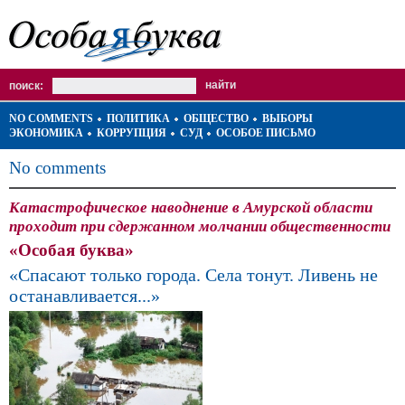
поиск:
NO COMMENTS
ПОЛИТИКА
ОБЩЕСТВО
ВЫБОРЫ
ЭКОНОМИКА
КОРРУПЦИЯ
СУД
ОСОБОЕ ПИСЬМО
No comments
Катастрофическое наводнение в Амурской области
проходит при сдержанном молчании общественности
«Особая буква»
«Спасают только города. Села тонут. Ливень не
останавливается...»