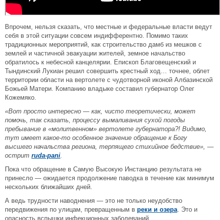
Впрочем, нельзя сказать, что местные и федеральные власти ведут
себя в этой ситуации совсем индифферентно. Помимо таких
традиционных мероприятий, как строительство дамб из мешков с
землей и частичной эвакуации жителей, земное начальство
обратилось к небесной канцелярии. Епископ Благовещенский и
Тындинский Лукиан решил совершить крестный ход… точнее, облет
территории области на вертолете с чудотворной иконой Албазинской
Божьей Матери. Компанию владыке составил губернатор Олег
Кожемяко.
«Вот просто интересно — как, чисто теоретически, может
помочь, так сказать, процессу вымаливания сухой погоды
пребывание в «молитвенном» вертолете губернатора?! Видимо,
тут имеет какое-то особенное значение обращение к Богу
высшего начальства региона, терпящего стихийное бедствие», —
острит
ruda-pani
.
Пока что обращение в Самую Высокую Инстанцию результата не
принесло — ожидается продолжение паводка в течение как минимум
нескольких ближайших дней.
А ведь трудности наводнения — это не только неудобство
передвижения по улицам, превращенным в
реки и озера
. Это и
опасность вспышки инфекционных заболеваний.