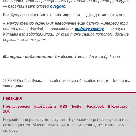
все карты, чтобы граница вновь проходила по фарватеру Амура»,
— рассказывает блогер
ovegorc
.
Как будут разрешаться эти противоречия — догадаться нетрудно.
А между тем до окончания наводнения еще далеко. «Впереди три
дня обильных дождей, —
напоминает
kedrovy-ruchey
,
—
и спуск
Китаем его водохранилищ, их там тоже залило потопом, больше
держаться не могут».
Материал подготовили:
Владимир Титов, Александр Газов
© 2008 Особая буква — особое мнение об особых вещах. Все права
защищены.
Редакция
Полная версия
Карта сайта
RSS
Twitter
Facebook
В Контакте
ЖЖ
Редакция в переписку не вступает. Рукописи не рецензируются и не
возвращаются. Мнение редакции не всегда совпадает с мнением
авторов.