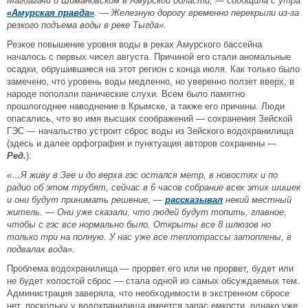
Магдагачи и Шимановском в Амурской области, — сообщила с утра
«Амурская правда»
. — Железную дорогу временно перекрыли из-за
резкого подъема воды в реке Тыгда».
Резкое повышение уровня воды в реках Амурского бассейна
началось с первых чисел августа. Причиной его стали аномальные
осадки, обрушившиеся на этот регион с конца июля. Как только было
замечено, что уровень воды медленно, но уверенно ползет вверх, в
народе поползли панические слухи. Всем было памятно
прошлогоднее наводнение в Крымске, а также его причины. Люди
опасались, что во имя высших соображений — сохранения Зейской
ГЭС — начальство устроит сброс воды из Зейского водохранилища
(здесь и далее орфография и пунктуация авторов сохранены —
Ред.
):
«…Я живу в Зее и до верха гэс остался метр, в новостях и по
радио об этом трубят, сейчас в 6 часов собрание всех этих шишек
и он
и будут принимать решение,
—
рассказывал
некий местный
житель. —
Они уже
сказали, что людей будут топить, главное,
чтобы с гэс все нормально было. Открыты все 8 шлюзов но
только три на полную. У нас уже все теплотрассы затоплены, в
подвалах вода».
Проблема водохранилища — прорвет его или не прорвет, будет или
не будет холостой сброс — стала одной из самых обсуждаемых тем.
Администрация заверяла, что необходимости в экстренном сбросе
нет, поскольку у водохранилища имеется запас емкости, однако уже