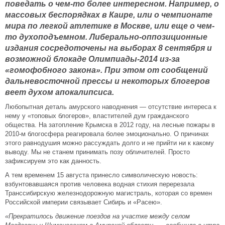
поведать о чем-то более интересном. Например, о
массовых беспорядках в Каире, или о чемпионате
мира по легкой атлетике в Москве, или еще о чем-
то духоподъемном. Либерально-оппозиционные
издания сосредоточены на выборах 8 сентября и
возможной блокаде Олимпиады-2014 из-за
«гомофобного закона». При этом от сообщений
дальневосточной прессы и некоторых блогеров
веет духом апокалипсиса.
Любопытная деталь амурского наводнения — отсутствие интереса к
нему у «топовых блогеров», властителей дум гражданского
общества. На затопление Крымска в 2012 году, на лесные пожары в
2010-м блогосфера реагировала более эмоционально. О причинах
этого равнодушия можно рассуждать долго и не прийти ни к какому
выводу. Мы не станем принимать позу обличителей. Просто
зафиксируем это как данность.
А тем временем 15 августа принесло символическую новость:
взбунтовавшаяся против человека водная стихия перерезала
Транссибирскую железнодорожную магистраль, которая со времен
Российской империи связывает Сибирь и «Расею».
«Прекратилось движение поездов на участке между селом