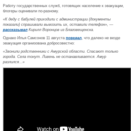
Работу государственных служб, готовящих население к эвакуации,
блогеры оценивали по-разному.
«К деду с бабулей приходили с администрации (документы
показали) спрашивали вывозить их, оставили телефон», —
рассказывал
Кирилл Воронцов из Благовещенска.
Однако Илья Самсонов 11 августа
поведал
, что далеко не везде
эвакуация организована добросовестно:
«Звонили родственники с Амурской области. Спасают только
города. Села тонут. Ливень не останавливается. Амур
разлился...»