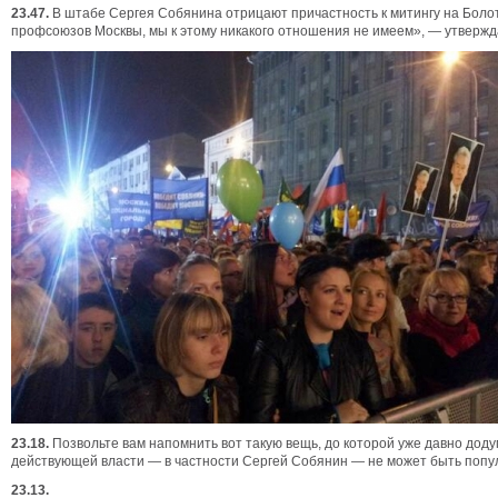
23.47.
В штабе Сергея Собянина отрицают причастность к митингу на Боло
профсоюзов Москвы, мы к этому никакого отношения не имеем», — утвержд
23.18.
Позвольте вам напомнить вот такую вещь, до которой уже давно доду
действующей власти — в частности Сергей Собянин — не может быть популя
23.13.