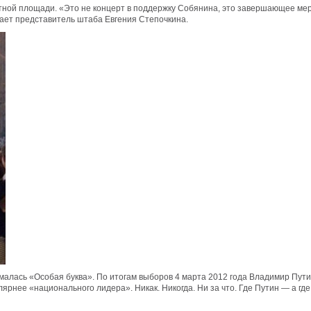
тной площади. «Это не концерт в поддержку Собянина, это завершающее ме
ает представитель штаба Евгения Степочкина.
малась «Особая буква». По итогам выборов 4 марта 2012 года Владимир Путин
рнее «национального лидера». Никак. Никогда. Ни за что. Где Путин — а гд