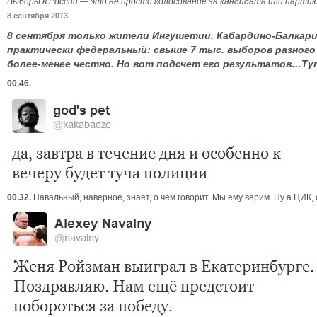
Выборы в России — это не просто голосование за кандидата или партию. 
8 сентября 2013
8 сентября только жители Ингушетии, Кабардино-Балкарии
практически федеральный: свыше 7 тыс. выборов разного 
более-менее честно. Но вот подсчет его результатов…Тут
00.46.
00.32.
Навальный, наверное, знает, о чем говорит. Мы ему верим. Ну а ЦИК, с