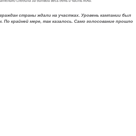
тельно следила за битвой весь день и часть ночи.
граждан страны ждали на участках. Уровень кампании был
 По крайней мере, так казалось. Само голосование прошло