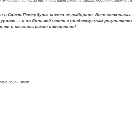
Это еще и битва за то, чтобы твой голос не украли. «Особая буква» внима
 и Санкт-Петербурга никого не выбирали. Всех остальных 
уровня — и по большей части с предсказуемым результатом.
-то и началось самое интересное!
амо собой, висит...