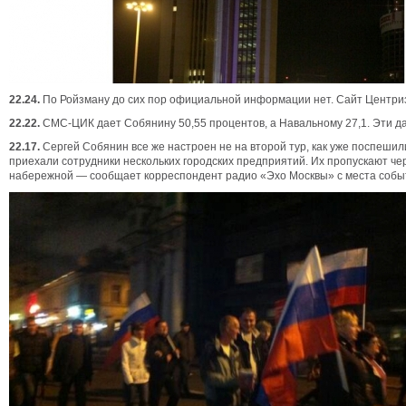
22.24.
По Ройзману до сих пор официальной информации нет. Сайт Центризб
22.22.
СМС-ЦИК дает Собянину 50,55 процентов, а Навальному 27,1. Эти дан
22.17.
Сергей Собянин все же настроен не на второй тур, как уже поспешил
приехали сотрудники нескольких городских предприятий. Их пропускают че
набережной — сообщает корреспондент радио «Эхо Москвы» с места собы