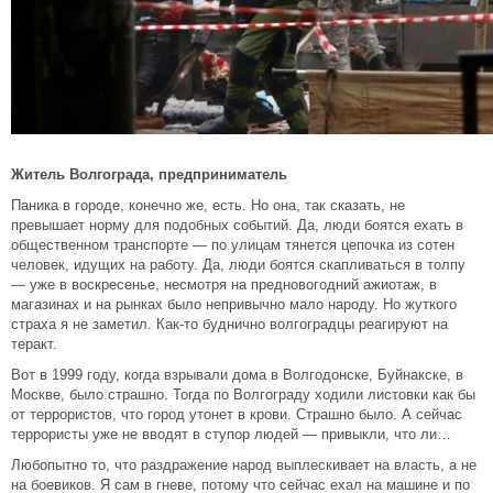
Житель Волгограда, предприниматель
Паника в городе, конечно же, есть. Но она, так сказать, не
превышает норму для подобных событий. Да, люди боятся ехать в
общественном транспорте — по улицам тянется цепочка из сотен
человек, идущих на работу. Да, люди боятся скапливаться в толпу
— уже в воскресенье, несмотря на предновогодний ажиотаж, в
магазинах и на рынках было непривычно мало народу. Но жуткого
страха я не заметил. Как-то буднично волгоградцы реагируют на
теракт.
Вот в 1999 году, когда взрывали дома в Волгодонске, Буйнакске, в
Москве, было страшно. Тогда по Волгограду ходили листовки как бы
от террористов, что город утонет в крови. Страшно было. А сейчас
террористы уже не вводят в ступор людей — привыкли, что ли…
Любопытно то, что раздражение народ выплескивает на власть, а не
на боевиков. Я сам в гневе, потому что сейчас ехал на машине и по