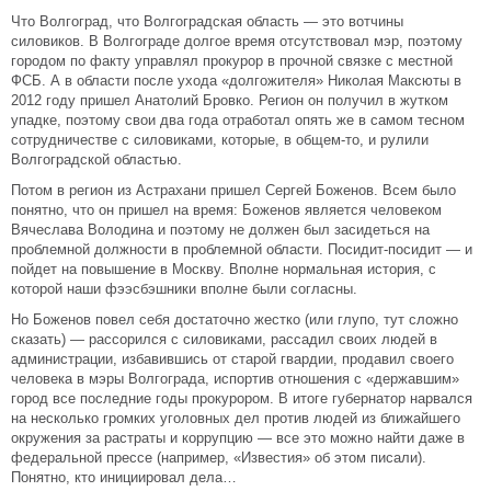
Что Волгоград, что Волгоградская область — это вотчины
силовиков. В Волгограде долгое время отсутствовал мэр, поэтому
городом по факту управлял прокурор в прочной связке с местной
ФСБ. А в области после ухода «долгожителя» Николая Максюты в
2012 году пришел Анатолий Бровко. Регион он получил в жутком
упадке, поэтому свои два года отработал опять же в самом тесном
сотрудничестве с силовиками, которые, в общем-то, и рулили
Волгоградской областью.
Потом в регион из Астрахани пришел Сергей Боженов. Всем было
понятно, что он пришел на время: Боженов является человеком
Вячеслава Володина и поэтому не должен был засидеться на
проблемной должности в проблемной области. Посидит-посидит — и
пойдет на повышение в Москву. Вполне нормальная история, с
которой наши фээсбэшники вполне были согласны.
Но Боженов повел себя достаточно жестко (или глупо, тут сложно
сказать) — рассорился с силовиками, рассадил своих людей в
администрации, избавившись от старой гвардии, продавил своего
человека в мэры Волгограда, испортив отношения с «державшим»
город все последние годы прокурором. В итоге губернатор нарвался
на несколько громких уголовных дел против людей из ближайшего
окружения за растраты и коррупцию — все это можно найти даже в
федеральной прессе (например, «Известия» об этом писали).
Понятно, кто инициировал дела…