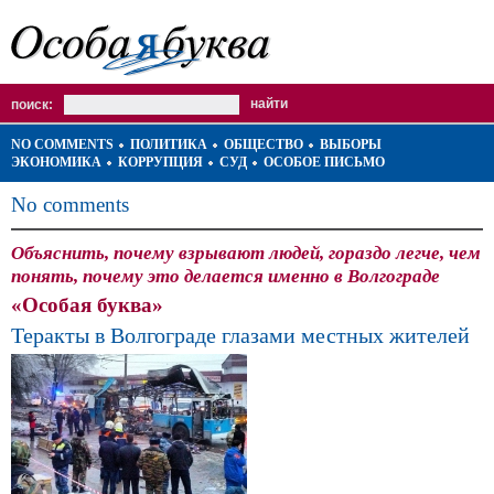
поиск:
NO COMMENTS
ПОЛИТИКА
ОБЩЕСТВО
ВЫБОРЫ
ЭКОНОМИКА
КОРРУПЦИЯ
СУД
ОСОБОЕ ПИСЬМО
No comments
Объяснить, почему взрывают людей, гораздо легче, чем
понять, почему это делается именно в Волгограде
«Особая буква»
Теракты в Волгограде глазами местных жителей