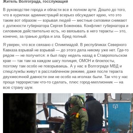
Житель Волгограда, госслужащий
В руководстве города и области все в полном ауте. Дошло до того,
что в курилках администраций всерьез обсуждают идею, что это
таким вот образом — взрывая людей — местные силовики снимают
с должности губернатора Сергея Боженова. Конфликт губернатора и
силовиков действительно есть, но ввязывать в него теракты — это,
конечно, за гранью добра и зла. Бред полный.
Я уверен, что все связано с Олимпиадой. В республиках Северного
Кавказа взрывай не взрывай — до этого дела никому уже нет. Где-то
рядом — не получится: я был пару недель назад в Ставропольском
крае — так там на каждом шагу полиция, ОМОН и блокпосты,
поэтому там особо не повзрываешь. А у нас в Волгограде МВД и
спецслужбы живут в расслабленном режиме, даже после теракта
двухмесячной давности они не особо на иголках были. Так что у нас
проще террористам что-то сделать, плюс город-миллионник — на
всю страну шум.