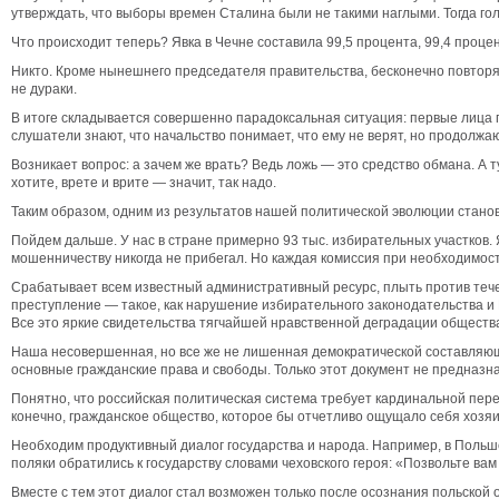
утверждать, что выборы времен Сталина были не такими наглыми. Тогда го
Что происходит теперь? Явка в Чечне составила 99,5 процента, 99,4 проце
Никто. Кроме нынешнего председателя правительства, бесконечно повторяющ
не дураки.
В итоге складывается совершенно парадоксальная ситуация: первые лица гос
слушатели знают, что начальство понимает, что ему не верят, но продолжа
Возникает вопрос: а зачем же врать? Ведь ложь — это средство обмана. А т
хотите, врете и врите — значит, так надо.
Таким образом, одним из результатов нашей политической эволюции стано
Пойдем дальше. У нас в стране примерно 93 тыс. избирательных участков. 
мошенничеству никогда не прибегал. Но каждая комиссия при необходимости
Срабатывает всем известный административный ресурс, плыть против тече
преступление — такое, как нарушение избирательного законодательства 
Все это яркие свидетельства тягчайшей нравственной деградации обществ
Наша несовершенная, но все же не лишенная демократической составляюще
основные гражданские права и свободы. Только этот документ не предназн
Понятно, что российская политическая система требует кардинальной пере
конечно, гражданское общество, которое бы отчетливо ощущало себя хозя
Необходим продуктивный диалог государства и народа. Например, в Польше
поляки обратились к государству словами чеховского героя: «Позвольте вам
Вместе с тем этот диалог стал возможен только после осознания польской