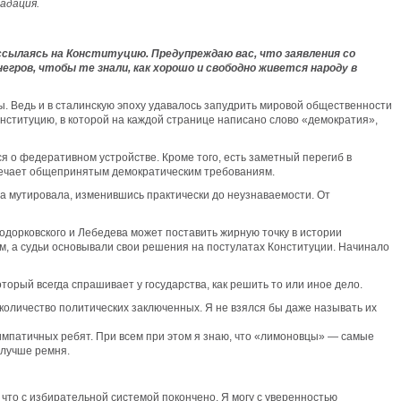
адация.
, ссылаясь на Конституцию. Предупреждаю вас, что заявления со
егров, чтобы те знали, как хорошо и свободно живется народу в
. Ведь и в сталинскую эпоху удавалось запудрить мировой общественности
 Конституцию, в которой на каждой странице написано слово «демократия»,
ся о федеративном устройстве. Кроме того, есть заметный перегиб в
твечает общепринятым демократическим требованиям.
на мутировала, изменившись практически до неузнаваемости. От
одорковского и Лебедева может поставить жирную точку в истории
ам, а судьи основывали свои решения на постулатах Конституции. Начинало
оторый всегда спрашивает у государства, как решить то или иное дело.
количество политических заключенных. Я не взялся бы даже называть их
импатичных ребят. При всем при этом я знаю, что «лимоновцы» — самые
 лучше ремня.
 что с избирательной системой покончено. Я могу с уверенностью