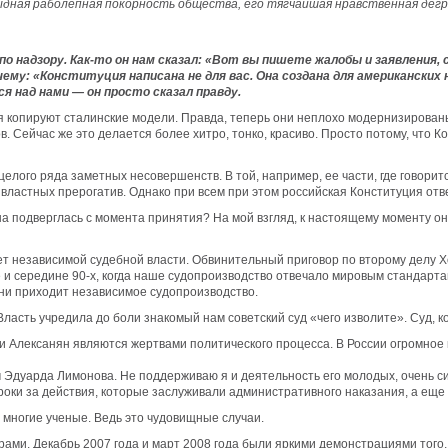
дная раболепная покорность общества, его тягчайшая нравственная дегр
р по надзору. Как-то он нам сказал: «Вот вы пишете жалобы и заявления
у: «Конституция написана не для вас. Она создана для американских н
я над нами — он просто сказал правду.
я копируют сталинские модели. Правда, теперь они неплохо модернизированы
ов. Сейчас же это делается более хитро, тонко, красиво. Просто потому, что
целого ряда заметных несовершенств. В той, например, ее части, где говорит
 властных прерогатив. Однако при всем при этом российская Конституция о
а подверглась с момента принятия? На мой взгляд, к настоящему моменту о
нет независимой судебной власти. Обвинительный приговор по второму делу Х
е и середине 90-х, когда наше судопроизводство отвечало мировым стандарт
мени приходит независимое судопроизводство.
 Власть учредила до боли знакомый нам советский суд «чего изволите». Суд, к
 и Алексанян являются жертвами политического процесса. В России огромное 
м Эдуарда Лимонова. Не поддерживаю я и деятельность его молодых, очень с
ки за действия, которые заслуживали административного наказания, а еще
 многие ученые. Ведь это чудовищные случаи.
ами. Декабрь 2007 года и март 2008 года были яркими демонстрациями того,