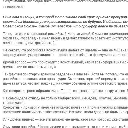
Результатом эволюции российской политической системы стала бессты
17 июля 2009
Однажды в «зону», в которой я отсиживал свой срок, приехал прокуро
ссылкой на Конституцию рассматриваться не будут». И объяснил почем
Советском Союзе». Самое интересное, что прокурор вовсе не издевалс
Точно так же и с нынешней российской Конституцией. Схемы ее применени
мозги так, что запад начинал верить в демократичность советских институт
легче назвать демократической.
Не секрет, что российская Конституция далека от идеала — она не лишена 
сторону института президента — конкретно в области формулирования его
Другой вопрос — что происходит с Конституцией, каким трансформациям он
демократии не осталось и следа.
Так фактически стерты границы разделения властей. Хотя бы потому, что 
российского независимого правосудия. Был очень короткий период в начал
даже казаться, что вот, наконец, на смену обычной рутине советского вре
Как говорится, рано обрадовались. Теперь все возвращается на круги своя.
На самом деле отнюдь не только Ходорковский, Лебедев, Пичугин, Бахмина
точное число.
Конкретный пример. У меня нет никакого почтения к политическим взгляда
настоящие политические заключенные. Им вмазывали довольно большие сро
Или другой пример — все эти шпионские дела, жертвами которых уже стали
О мутации российской Конституции свидетельствует также ситуация с выбор