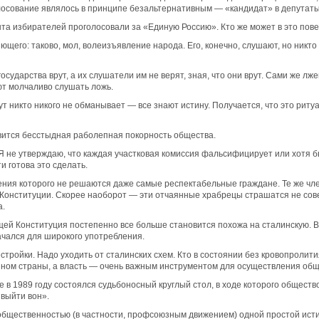
лосование являлось в принципе безальтернативным — «кандидат» в депутаты п
нта избирателей проголосовали за «Единую Россию». Кто же может в это пов
его: таково, мол, волеизъявление народа. Его, конечно, слушают, но никто
ударства врут, а их слушатели им не верят, зная, что они врут. Сами же лжец
ют молчаливо слушать ложь.
ут никто никого не обманывает — все знают истину. Получается, что это ритуа
вится бесстыдная раболепная покорность общества.
Я не утверждаю, что каждая участковая комиссия фальсифицирует или хотя бы
 готова это сделать.
ния которого не решаются даже самые респектабельные граждане. Те же чл
и Конституции. Скорее наоборот — эти отчаянные храбрецы страшатся не со
а.
й Конституция постепенно все больше становится похожа на сталинскую. В 
ачался для широкого употребления.
стройки. Надо уходить от сталинских схем. Кто в состоянии без кровопролит
ином страны, а власть — очень важным инструментом для осуществления об
 в 1989 году состоялся судьбоносный круглый стол, в ходе которого общест
 выйти вон».
 общественностью (в частности, профсоюзным движением) одной простой исти