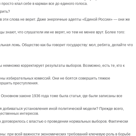
росто клал себе в карман все до единого голоса.
ерить?
 в эти слова не верит. Даже энергичные адепты «Единой России» — они же
ы знают, что слушатели им не верят, но тем не менее врут. Более того:
льная ложь. Общество как бы говорит государству: мол, ребята, делайте что
 немножко корректирует результаты выборов. Возможно, есть те, кто к
ены избирательных комиссий. Они не боятся совершить тяжкое
вершить преступления.
Основном законе 1936 года тоже была статья, где были записаны все
ия добиваться установления иной политической модели? Прежде всего,
щественных интересов.
во договорилось с властью о проведении нормальных выборов. Фактически
ны: при всей важности экономических требований ключевую роль в борьбе